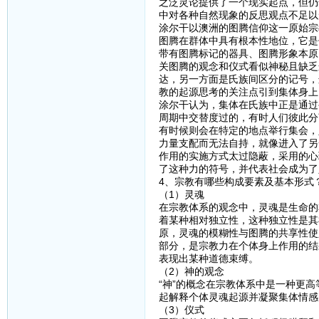
之泛灵论提供了一个现实起点，但仍
中对各种自然现象的反思观点不足以
涂尔干以澳洲的图腾信仰这一原始宗
图腾在群体中具有根本性地位，它是
带有图腾标记的器具、图腾形象本原
关图腾的观念和仪式看似神秘且缺乏
达，另一方面是氏族间区分的记号，
教的起源思考的关注点引到集体身上
涂尔干认为，集体在氏族中正是通过
周期中交替度过的，有时人们彼此分
有时候则会在特定的地点举行集会，
力量支配而无法自持，就像进入了另
作用的实施方式太过隐蔽，采用的心
了这种力的符号，并代表社会成为了
4、宗教有哪些构成要素及基本形式
（1）灵魂
在宗教体系的观念中，灵魂是生命的
着某种相对独立性，这种独立性是其
原，灵魂的模糊性与图腾的共享性使
部分，是宗教力在个体身上作用的结
表现出某种道德束缚。
（2）神的观念
“神”的概念在宗教体系中是一种更
起解释个体灵魂起源并凝聚集体情感
（3）仪式