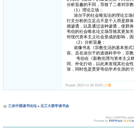
分析旨趣的不同，导致了二者对宗教
（1）理论立场：
涂尔干的社会唯实论的理论立场使
行文分析的立足点不是个人而是群体
德渗透，以及通过这种渗透，使群体
韦伯的社会唯名论立场导致其更加关
对现代资本主义社会形成的影响，因
（2）分析旨趣：
就像书名《宗教生活的基本形式》
容。且在涂尔干的道德科学中，宗教
韦伯在《新教伦理与资本主义精神
同、外化行动，以此来发现其社会性
张，同时也是贯穿韦伯学术生涯的“
Posted: 2023-11-29 10:03 |
2 楼
三农中国读书论坛
»
北工大群学读书会
Total 5.696979(s) quer
Powered by
PHPWind
v6.0
Cer