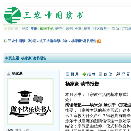
»
您尚未
登录
注册
|
返回主站
|
研究生读书
|
推荐
|
搜索
|
社区服务
|
帮助
|
订阅
三农中国读书论坛
»
北工大群学读书会
»
杨家豪 读书报告
本页主题:
杨家豪 读书报告
杨家豪
杨家豪 读书报告
本月读书：《宗教生活的基本形式》
众》
阅读笔记——埃米尔·涂尔干《宗教
摘要：《宗教生活的基本形式》这本
么？宗教为什么产生？宗教具有哪些
涂尔干以澳洲的图腾信仰这一原始宗
结论：宗教是由信仰、仪式和教会构
级别:
新手上路