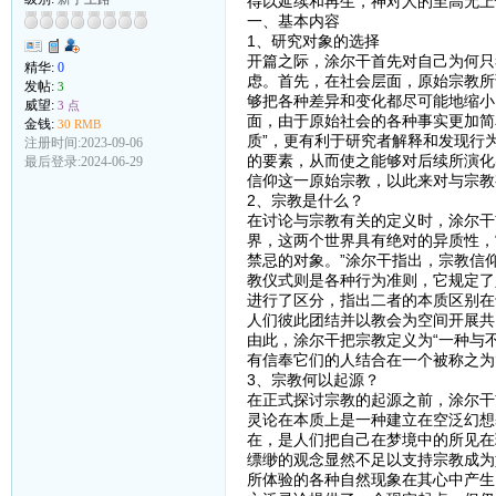
得以延续和再生，神对人的至高无上
一、基本内容
1、研究对象的选择
开篇之际，涂尔干首先对自己为何只
精华:
0
虑。首先，在社会层面，原始宗教所
发帖:
3
够把各种差异和变化都尽可能地缩小
威望:
3 点
面，由于原始社会的各种事实更加简
金钱:
30 RMB
质”，更有利于研究者解释和发现行
注册时间:2023-09-06
的要素，从而使之能够对后续所演化
最后登录:2024-06-29
信仰这一原始宗教，以此来对与宗教
2、宗教是什么？
在讨论与宗教有关的定义时，涂尔干
界，这两个世界具有绝对的异质性，
禁忌的对象。”涂尔干指出，宗教信
教仪式则是各种行为准则，它规定了
进行了区分，指出二者的本质区别在
人们彼此团结并以教会为空间开展共
由此，涂尔干把宗教定义为“一种与
有信奉它们的人结合在一个被称之为‘
3、宗教何以起源？
在正式探讨宗教的起源之前，涂尔干
灵论在本质上是一种建立在空泛幻想
在，是人们把自己在梦境中的所见在
缥缈的观念显然不足以支持宗教成为
所体验的各种自然现象在其心中产生