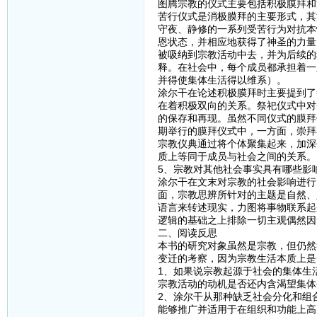
图腾宗教的仪式主要包括积极膜拜和
苦行仪式是消极膜拜的主要形式，其
守夜、静修的一系列受苦行为对抗本
恩状态，并相应地获得了神圣的力量
被吸纳到宗教活动中去，并为后续的
释。在社会中，每个成员都承担着一
并得使集体生活得以维系）。
涂尔干在论述积极膜拜时主要提到了
在着积极双向的关系。祭祀仪式中对
的保存和再现。虽然不同仪式的膜拜
期举行的膜拜仪式中，一方面，崇拜
宗教仪典通过将个体聚集起来，加深
质上等同于成员与社会之间的关系。
5、宗教对其他社会事实具有哪些影
涂尔干在文末对宗教的社会影响进行
面，宗教思辨所针对的主题是自然、
语言来转述现实，力图将事物联系起
逻辑的基础之上排除一切主观偶然因
二、阅读反思
本书的研究对象虽然是宗教，但仍然
变迁的考察，因为宗教生活本质上是
1、如果说宗教起源于社会的集体生
宗教活动的动机是否还内含渴望集体
2、涂尔干从那种缺乏社会分化和组
能够推广并适用于在组织和功能上高