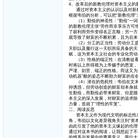
4、改革后的新教伦理对资本主义的
通过对资本主义的认识以及对新教
根据韦伯的分析，可以把“新教伦理”
（1）勤俭的神圣性：“勤俭”一词包含
的新教伦理主张“劳作而非享乐方可
了获利而劳作变得名正言顺；另一方
观导致了财富的不断积累，且为后来
（2）分工的正当性：劳动分工是
天职以及履行这一天职所应具备的天
赋，这为资本主义社会的专业化劳动
（3）性格的端正性：在清教徒看
时将以上所得视为上帝赐予的恩宠，
严谨、刻苦、端正的性格。而这又为
动机器”般的姿态不断助力财富的在
（4）潜在的危机性：韦伯在文末
抑诱惑，但劳动创造的财富却本身就
生勤俭，而勤俭必带来财富。但是随
本主义的深入发展，对财富的追求除
力量，造就了“理性的牢笼”。
二、阅读反思
资本主义作为现代文明的标志性产
角，韦伯以文化差异视角关注到“资
由此引发了他的资本主义缘起的伦理
通过对这本书的阅读，让我想起了不
的维系与发展中的重要意义，两位大