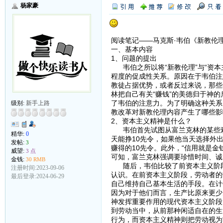
杨家豪
阅读笔记——马克斯·韦伯《新教伦
一、基本内容
1、问题的提出
韦伯之所以将“新教伦理”与“资本
程度的促成性关系。原因在于韦伯注
教徒占据优势，或者反过来说，那些
林把自己有关“赚钱”的美德归于神
了韦伯的注意力。为了明确这种关系
级别:
新手上路
教改革对新教伦理内容产生了哪些影
2、资本主义精神是什么？
韦伯首先试图从富兰克林的某些观
精华:
0
天能挣10先令，如果他当天选择外
发帖:
3
赚得的10先令。此外，“信用就是
威望:
3 点
可知，富兰克林强调要珍惜时间、诚
金钱:
30 RMB
随后，韦伯比较了前资本主义阶段
注册时间:2023-09-06
认识。在前资本主义阶段，劳动者的
最后登录:2024-06-29
自己维持自己基本生活的手段。在计
因为对于他们而言，生产比原来更少
神发挥重要作用的现代资本主义阶段
到劳动当中，从前那种闲适自在的生
行为，而资本主义精神则把劳动视为“