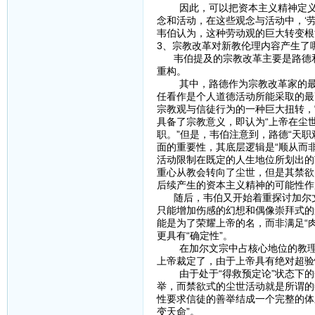
因此，可以把资本主义精神定义为
念和活动，在这些观念与活动中，‘劳
韦伯认为，这种劳动观的巨大转变根
3、宗教改革对新教伦理内容产生了
韦伯提及的宗教改革主要是路德和
重构。
其中，路德作为宗教改革家的最大贡
任看作是个人道德活动所能采取的最
宗教观与信徒行为的一种巨大扭转，
具备了宗教意义，即认为“上帝在尘
职。”但是，韦伯注意到，路德“天职
面的重要性，其底层逻辑是“顺从而
活动限制在既定的人生地位所划出的
重心从教会转向了尘世，但是其禁欲
后续产生的资本主义精神的可能性作
随后，韦伯又开始着重探讨加尔文
只能增加伤感的幻想和偶像崇拜式的
能是为了荣耀上帝的名，而非满足“
更具有“确定性”。
在加尔文宗中占核心地位的教理是
上帝裁定了，由于上帝具有绝对超验
由于处于“得救预定论”状态下的
举，而禁欲式的尘世活动就是所谓的
性要求信徒的善举结成一个完整的体
变天命”。