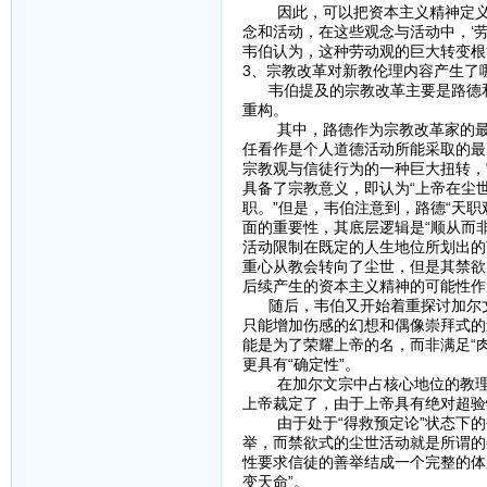
因此，可以把资本主义精神定义为
念和活动，在这些观念与活动中，‘劳
韦伯认为，这种劳动观的巨大转变根
3、宗教改革对新教伦理内容产生了
韦伯提及的宗教改革主要是路德和
重构。
其中，路德作为宗教改革家的最大贡
任看作是个人道德活动所能采取的最
宗教观与信徒行为的一种巨大扭转，
具备了宗教意义，即认为“上帝在尘
职。”但是，韦伯注意到，路德“天职
面的重要性，其底层逻辑是“顺从而
活动限制在既定的人生地位所划出的
重心从教会转向了尘世，但是其禁欲
后续产生的资本主义精神的可能性作
随后，韦伯又开始着重探讨加尔文
只能增加伤感的幻想和偶像崇拜式的
能是为了荣耀上帝的名，而非满足“
更具有“确定性”。
在加尔文宗中占核心地位的教理是
上帝裁定了，由于上帝具有绝对超验
由于处于“得救预定论”状态下的
举，而禁欲式的尘世活动就是所谓的
性要求信徒的善举结成一个完整的体
变天命”。