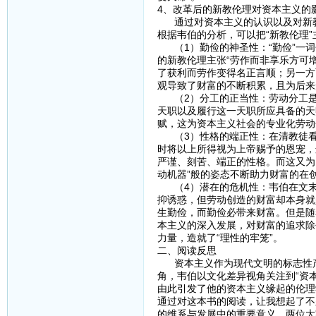
4、改革后的新教伦理对资本主义的
通过对资本主义的认识以及对新教
根据韦伯的分析，可以把“新教伦理”
（1）勤俭的神圣性：“勤俭”一词包含
的新教伦理主张“劳作而非享乐方可
了获利而劳作变得名正言顺；另一方
观导致了财富的不断积累，且为后来
（2）分工的正当性：劳动分工是
天职以及履行这一天职所应具备的天
赋，这为资本主义社会的专业化劳动
（3）性格的端正性：在清教徒看
时将以上所得视为上帝赐予的恩宠，
严谨、刻苦、端正的性格。而这又为
动机器”般的姿态不断助力财富的在
（4）潜在的危机性：韦伯在文末
抑诱惑，但劳动创造的财富却本身就
生勤俭，而勤俭必带来财富。但是随
本主义的深入发展，对财富的追求除
力量，造就了“理性的牢笼”。
二、阅读反思
资本主义作为现代文明的标志性产
角，韦伯以文化差异视角关注到“资
由此引发了他的资本主义缘起的伦理
通过对这本书的阅读，让我想起了不
的维系与发展中的重要意义，两位大