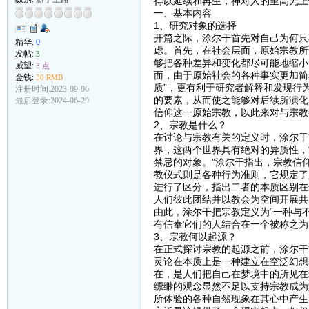
得以延续和再生，神对人的至高无上
一、基本内容
1、研究对象的选择
开篇之际，涂尔干首先对自己为何只
精华:
0
虑。首先，在社会层面，原始宗教所
发帖:
3
够把各种差异和变化都尽可能地缩小
威望:
3 点
面，由于原始社会的各种事实更加简
金钱:
30 RMB
质”，更有利于研究者解释和发现行
注册时间:2023-09-06
的要素，从而使之能够对后续所演化
最后登录:2024-06-29
信仰这一原始宗教，以此来对与宗教
2、宗教是什么？
在讨论与宗教有关的定义时，涂尔干
界，这两个世界具有绝对的异质性，
禁忌的对象。”涂尔干指出，宗教信
教仪式则是各种行为准则，它规定了
进行了区分，指出二者的本质区别在
人们彼此团结并以教会为空间开展共
由此，涂尔干把宗教定义为“一种与
有信奉它们的人结合在一个被称之为‘
3、宗教何以起源？
在正式探讨宗教的起源之前，涂尔干
灵论在本质上是一种建立在空泛幻想
在，是人们把自己在梦境中的所见在
缥缈的观念显然不足以支持宗教成为
所体验的各种自然现象在其心中产生