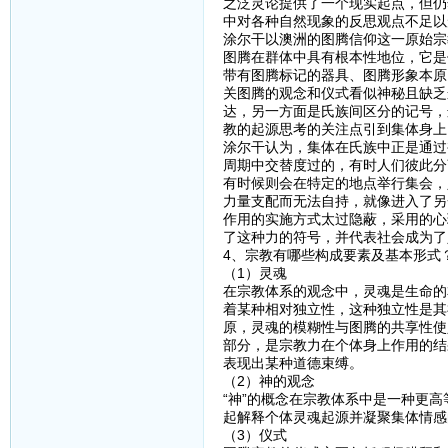
之泛灵论提供了一个现实起点，但仍
中对各种自然现象的反思观点不足以
涂尔干以澳洲的图腾信仰这一原始宗
图腾在群体中具有根本性地位，它是
带有图腾标记的器具、图腾形象本原
关图腾的观念和仪式看似神秘且缺乏
达，另一方面是氏族间区分的记号，
教的起源思考的关注点引到集体身上
涂尔干认为，集体在氏族中正是通过
周期中交替度过的，有时人们彼此分
有时候则会在特定的地点举行集会，
力量支配而无法自持，就像进入了另
作用的实施方式太过隐蔽，采用的心
了这种力的符号，并代表社会成为了
4、宗教有哪些构成要素及基本形式
（1）灵魂
在宗教体系的观念中，灵魂是生命的
着某种相对独立性，这种独立性是其
原，灵魂的模糊性与图腾的共享性使
部分，是宗教力在个体身上作用的结
表现出某种道德束缚。
（2）神的观念
“神”的概念在宗教体系中是一种更
起解释个体灵魂起源并凝聚集体情感
（3）仪式