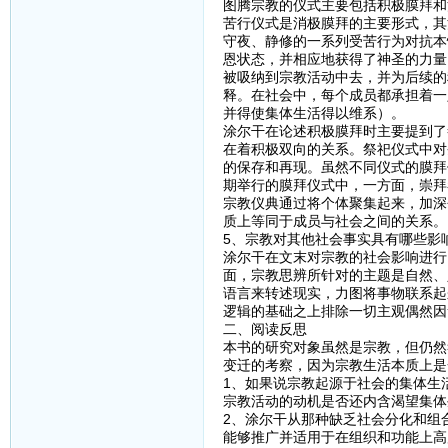
图腾宗教的仪式主要包括积极膜拜和
苦行仪式是消极膜拜的主要形式，其
守夜、静修的一系列受苦行为对抗本
恩状态，并相应地获得了神圣的力量
被吸纳到宗教活动中去，并为后续的
释。在社会中，每个成员都承担着一
并得使集体生活得以维系）。
涂尔干在论述积极膜拜时主要提到了
在着积极双向的关系。祭祀仪式中对
的保存和再现。虽然不同仪式的膜拜
期举行的膜拜仪式中，一方面，崇拜
宗教仪典通过将个体聚集起来，加深
质上等同于成员与社会之间的关系。
5、宗教对其他社会事实具有哪些影
涂尔干在文末对宗教的社会影响进行
面，宗教思辨所针对的主题是自然、
语言来转述现实，力图将事物联系起
逻辑的基础之上排除一切主观偶然因
二、阅读反思
本书的研究对象虽然是宗教，但仍然
变迁的考察，因为宗教生活本质上是
1、如果说宗教起源于社会的集体生
宗教活动的动机是否还内含渴望集体
2、涂尔干从那种缺乏社会分化和组
能够推广并适用于在组织和功能上高