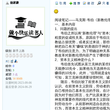
杨家豪
阅读笔记——马克斯·韦伯《新教伦
一、基本内容
1、问题的提出
韦伯之所以将“新教伦理”与“资本
程度的促成性关系。原因在于韦伯注
教徒占据优势，或者反过来说，那些
林把自己有关“赚钱”的美德归于神
了韦伯的注意力。为了明确这种关系
级别:
新手上路
教改革对新教伦理内容产生了哪些影
2、资本主义精神是什么？
韦伯首先试图从富兰克林的某些观
精华:
0
天能挣10先令，如果他当天选择外
发帖:
3
赚得的10先令。此外，“信用就是
威望:
3 点
可知，富兰克林强调要珍惜时间、诚
金钱:
30 RMB
随后，韦伯比较了前资本主义阶段
注册时间:2023-09-06
认识。在前资本主义阶段，劳动者的
最后登录:2024-06-29
自己维持自己基本生活的手段。在计
因为对于他们而言，生产比原来更少
神发挥重要作用的现代资本主义阶段
到劳动当中，从前那种闲适自在的生
行为，而资本主义精神则把劳动视为“