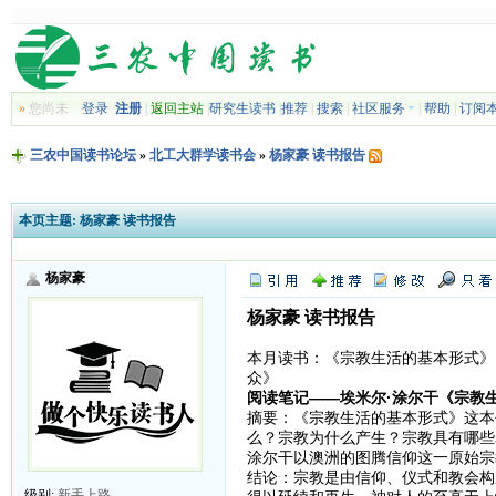
»
您尚未
登录
注册
|
返回主站
|
研究生读书
|
推荐
|
搜索
|
社区服务
|
帮助
|
订阅
三农中国读书论坛
»
北工大群学读书会
»
杨家豪 读书报告
本页主题:
杨家豪 读书报告
杨家豪
杨家豪 读书报告
本月读书：《宗教生活的基本形式》
众》
阅读笔记——埃米尔·涂尔干《宗教
摘要：《宗教生活的基本形式》这本
么？宗教为什么产生？宗教具有哪些
涂尔干以澳洲的图腾信仰这一原始宗
结论：宗教是由信仰、仪式和教会构
级别:
新手上路