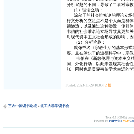
分析旨趣的不同，导致了二者对宗教
（1）理论立场：
涂尔干的社会唯实论的理论立场使
行文分析的立足点不是个人而是群体
德渗透，以及通过这种渗透，使群体
韦伯的社会唯名论立场导致其更加关
对现代资本主义社会形成的影响，因
（2）分析旨趣：
就像书名《宗教生活的基本形式》
容。且在涂尔干的道德科学中，宗教
韦伯在《新教伦理与资本主义精神
同、外化行动，以此来发现其社会性
张，同时也是贯穿韦伯学术生涯的“
Posted: 2023-11-29 10:03 |
2 楼
三农中国读书论坛
»
北工大群学读书会
Total 0.314236(s) quer
Powered by
PHPWind
v6.0
Cer