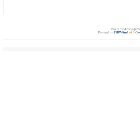
Total 0.195124(s) quer
Powered by
PHPWind
v6.0
Cer