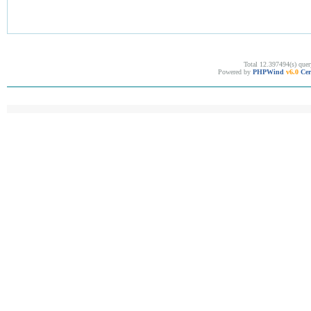
Total 12.397494(s) quer
Powered by
PHPWind
v6.0
Cer