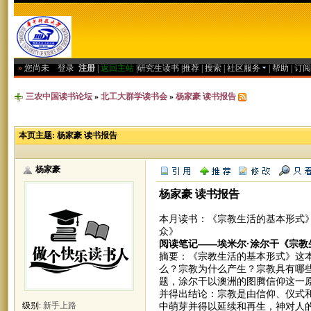
»
您尚未
登录
注册
|
返回主站
|
研究生读书
|
推荐
|
搜索
|
社区服务
|
帮助
|
订阅
三农中国读书论坛
»
北工大群学读书会
»
杨家豪 读书报告
本页主题:
杨家豪 读书报告
杨家豪
杨家豪 读书报告
本月读书：《宗教生活的基本形式
众》
阅读笔记——埃米尔·涂尔干《宗教
摘要：《宗教生活的基本形式》这
么？宗教为什么产生？宗教具有哪
题，涂尔干以澳洲的图腾信仰这一
并得出结论：宗教是由信仰、仪式
中萌芽并得以延续和再生，神对人
级别:
新手上路