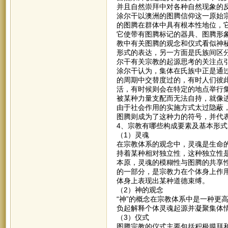
并且自然崇拜中对各种自然现象的
涂尔干以澳洲的图腾信仰这一原始
的图腾在群体中具有根本性地位，
它使带有图腾标记的器具、图腾形
教中有关图腾的观念和仪式看似神
形式的表达，另一方面是氏族间区
尔干有关宗教的起源思考的关注点
涂尔干认为，集体在氏族中正是通过
的周期中交替度过的，有时人们彼
活，有时候则会在特定的地点举行
被某种力量支配而无法自持，就像
由于社会作用的实施方式太过隐蔽
图腾则成为了这种力的符号，并代
4、宗教有哪些构成要素及基本形式
（1）灵魂
在宗教体系的观念中，灵魂是生命
持着某种相对独立性，这种独立性
本原，灵魂的模糊性与图腾的共享
的一部分，是宗教力在个体身上作
体身上表现出某种道德束缚。
（2）神的观念
“神”的概念在宗教体系中是一种更
负起解释个体灵魂起源并凝聚集体
（3）仪式
图腾宗教的仪式主要包括积极膜拜