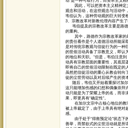
动”是一种可耻行为，而资本主义精
因此，可以把资本主义精神定义为
观念和活动，在这些观念与活动中，
韦伯认为，这种劳动观的巨大转变
3、宗教改革对新教伦理内容产生
韦伯提及的宗教改革主要是路德和
的重构。
其中，路德作为宗教改革家的最大
的责任看作是个人道德活动所能采取
是对传统宗教观与信徒行为的一种巨
的世俗活动具备了宗教意义，即认
的地位和天职。”但是，韦伯注意到
动具有宗教层面的重要性，其底层逻
即将自己的世俗活动限制在既定的
虽然把信徒活动的重心从教会转向
徒的尘世劳动以及对后续产生的资
随后，韦伯又开始着重探讨加尔文
这只能增加伤感的幻想和偶像崇拜
动只能是为了荣耀上帝的名，而非满
果，即更具有“确定性”。
在加尔文宗中占核心地位的教理是
被上帝裁定了，由于上帝具有绝对
感。
由于处于“得救预定论”状态下的
善举，而禁欲式的尘世活动就是所