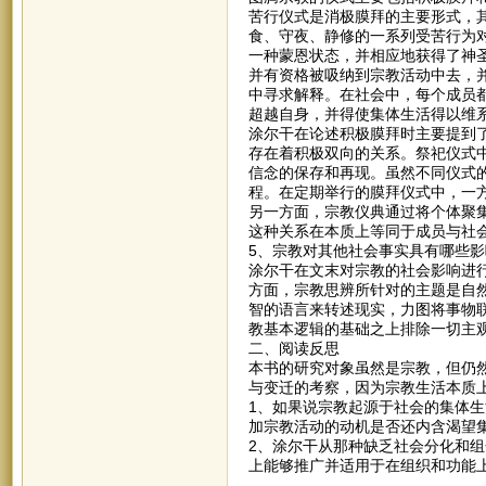
苦行仪式是消极膜拜的主要形式，
食、守夜、静修的一系列受苦行为
一种蒙恩状态，并相应地获得了神
并有资格被吸纳到宗教活动中去，
中寻求解释。在社会中，每个成员
超越自身，并得使集体生活得以维
涂尔干在论述积极膜拜时主要提到
存在着积极双向的关系。祭祀仪式
信念的保存和再现。虽然不同仪式
程。在定期举行的膜拜仪式中，一
另一方面，宗教仪典通过将个体聚
这种关系在本质上等同于成员与社
5、宗教对其他社会事实具有哪些影
涂尔干在文末对宗教的社会影响进
方面，宗教思辨所针对的主题是自
智的语言来转述现实，力图将事物
教基本逻辑的基础之上排除一切主
二、阅读反思
本书的研究对象虽然是宗教，但仍
与变迁的考察，因为宗教生活本质
1、如果说宗教起源于社会的集体
加宗教活动的动机是否还内含渴望
2、涂尔干从那种缺乏社会分化和
上能够推广并适用于在组织和功能