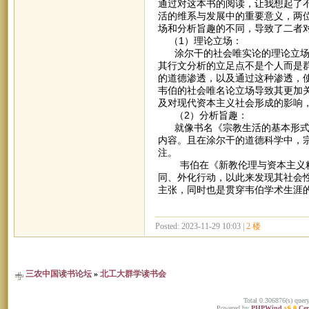
通过对这本书的阅读，让我想起了
活的维系与发展中的重要意义，两
场和分析旨趣的不同，导致了二者
（1）理论立场：
涂尔干的社会唯实论的理论立场使
其行文分析的立足点不是个人而是
的道德渗透，以及通过这种渗透，
韦伯的社会唯名论立场导致其更加
及对现代资本主义社会形成的影响
（2）分析旨趣：
就像书名《宗教生活的基本形式》
内容。且在涂尔干的道德科学中，
注。
韦伯在《新教伦理与资本主义精
同、外化行动，以此来发现其社会性
主张，同时也是贯穿韦伯学术生涯的
Posted: 2023-11-29 10:03 |
2 楼
三农中国读书论坛
»
北工大群学读书会
Total 0.306876(s) quer
Powered by
PHPWind
v6.0
Cer