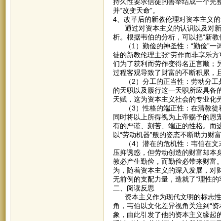
持久性要求信徒的善举结成一个完
并“改变天命”。
4、改革后的新教伦理对资本主义的
通过对资本主义的认识以及对新教
析。根据韦伯的分析，可以把“新教
（1）勤俭的神圣性：“勤俭”一词包含
徒的新教伦理主张“劳作而非享乐方
们为了获利而劳作变得名正言顺；另
过程客观导致了财富的不断积累，且
（2）分工的正当性：劳动分工是
的天职以及履行这一天职所应具备
天赋，这为资本主义社会的专业化
（3）性格的端正性：在清教徒看
同时将以上所得视为上帝赐予的恩
有的严谨、刻苦、端正的性格。而
以“劳动机器”般的姿态不断助力财
（4）潜在的危机性：韦伯在文末
压抑诱惑，但劳动创造的财富却本身
教必产生勤俭，而勤俭必带来财富
为，随着资本主义的深入发展，对
无前例的支配力量，造就了“理性的
二、阅读反思
资本主义作为现代文明的标志性产
角，韦伯以文化差异视角关注到“资
象，由此引发了他的资本主义缘起