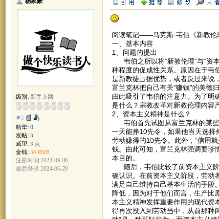
杨家豪
阅读笔记——马克斯·韦伯《新教伦
一、基本内容
1、问题的提出
韦伯之所以将“新教伦理”与“资本
种程度的促成性关系。原因在于韦
是新教徒占据优势，或者反过来说
富兰克林把自己有关“赚钱”的美德
由此吸引了韦伯的注意力。为了明
级别:
新手上路
是什么？宗教改革对新教伦理内容
2、资本主义精神是什么？
韦伯首先试图从富兰克林的某些观
精华:
0
一天能挣10先令，如果他当天选择
发帖:
3
劳动赚得的10先令。此外，“信用
威望:
3 点
钱。由此可知，富兰克林强调要珍惜
金钱:
30 RMB
本目的。
注册时间:2023-09-06
随后，韦伯比较了前资本主义阶段
最后登录:2024-06-29
确认识。在前资本主义阶段，劳动
满足自己维持自己基本生活的手段
降低，因为对于他们而言，生产比
本主义精神发挥重要作用的现代资
得再次投入到劳动当中，从前那种