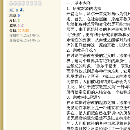
一、基本内容
1、研究对象的选择
开篇之际，涂尔干首先对自己为何
精华:
0
虑。首先，在社会层面，原始宗教
发帖:
3
能够把各种差异和变化都尽可能地
威望:
3 点
层面，由于原始社会的各种事实更
金钱:
30 RMB
而“变质”，更有利于研究者解释和
注册时间:2023-09-06
永恒性的要素，从而使之能够对后
最后登录:2024-06-29
洲的图腾信仰这一原始宗教，以此
2、宗教是什么？
在讨论与宗教有关的定义时，涂尔
界，这两个世界具有绝对的异质性
些禁忌的对象。”涂尔干指出，宗
而宗教仪式则是各种行为准则，它
和巫术进行了区分，指出二者的本
同信仰，人们彼此团结并以教会为
由此，涂尔干把宗教定义为“一种
所有信奉它们的人结合在一个被称之
3、宗教何以起源？
在正式探讨宗教的起源之前，涂尔干
泛灵论在本质上是一种建立在空泛
实在，是人们把自己在梦境中的所
虚无缥缈的观念显然不足以支持宗
的，人们所体验的各种自然现象在
自然崇拜较之泛灵论提供了一个现