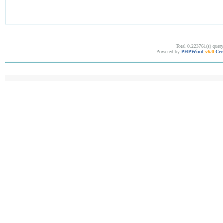
Total 0.223761(s) quer
Powered by
PHPWind
v6.0
Cer