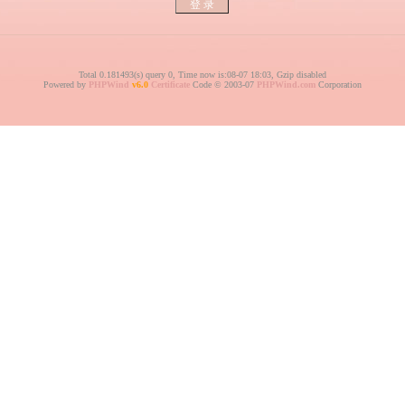
Total 0.181493(s) query 0, Time now is:08-07 18:03, Gzip disabled
Powered by
PHPWind
v6.0
Certificate
Code © 2003-07
PHPWind.com
Corporation