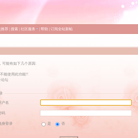
|
推荐
|
搜索
|
社区服务
|
帮助
|
订阅全站新帖
，可能有如下几个原因:
不能使用此功能!!
录论坛
录
用户名
密码
隐身登录
是
否