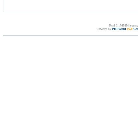
Total 0.174585(s) quer
Powered by
PHPWind
v6.0
Cer