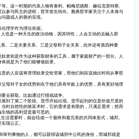
子等。这一时期的代表人物有泰利、帕梅尼德斯、赫拉克里特斯、
育以参与民主的进程，哲学发生转向。雅典哲学家关注个人本身与
位问题或人的善的实现。
以伦理学作为理论依据。
，人也是一种天生的政治动物，因其特性，人会主动的去融入群
关系、二是夫妻关系、三是父母和子女关系，此外还有第四种要
而奴隶则是作为这种获取财务的工具，属于家庭财产的一部分。人
身体就是为了他们能够做奴隶。
高贵的人应该将管理奴隶交给管家，而他们则应该抽出时间从事哲
外父母对子女的优势则在于他们具有年龄上的优势，具有更好地理
则要去获取。比如通过打猎或战争。
发展到了第二个阶段。货币开始出现。货币起到的仅是价值尺度的
，当时自然性的致富术时，它的需求是有限的，只满足需求；然而
钱生钱的高利贷是最可恶的。
足生活需要时，就会结成一个最终和最完美的共同体形式，城邦。
要实现公正。
和审判事物的人，都可以获得该城邦中公民的身份，而城邦就是