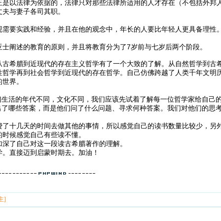
正是以法律为依据的，法律只对那些法律所适用的人才存在（不包括外邦
丈夫与妻子各司其职。
：
现需要实践和经验，并且在他的观念中，年长的人要比年轻人更具备理性
亚士阐述的教育的原则，并且将教育分为了7岁前与七岁后两个阶段。
从古希腊到近现代的存在主义哲学有了一个大致的了解。从自然哲学到古
性哲学再到社会哲学到近现代的存在哲学。自己仿佛跨越了人类千年文明
的世界。
我们生活的年代不同，文化不同，我们应该先试着了解每一位哲学家给自己
找出了哪些答案，而是他们问了什么问题、寻求何种答案。我们对他们的思
费了十几天的时间去做其他的事情，所以感觉自己的读书数量比较少，另
的时候感觉自己有些读不懂。
加深了自己对这一段读古希腊著作的理解。
学。直接迈到启蒙时期去。加油！
主]