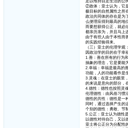
足以维持自足生活的公民
②政体：亚士认为，它
极目标的自然属性之所
政治共同体的存在是为
么便理应得到最高的地
而要想获得公正，就必
都亲历亲为，并且马上
由于有些人由于本性而
的实践经验得来。
（三）亚士的伦理学观
因政治学的目的在于幸
1.善：善在所有的行
抽象的理念，它是要能
2.幸福：幸福是最高
功能，人的功能看作是
3.灵魂：在亚士的眼
的来说是意向的部分，
4.德性：德性也按照
伦理德性：由风俗习惯
德性的共性：德性是一
同时，通过选择产生的
个别的德性：勇敢、节
5.公正：亚士认为德
以德性对待自己，又以
亚士将公正分为分配性