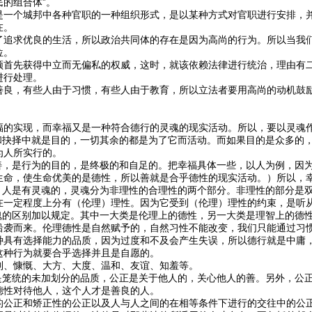
的组合体”。
是一个城邦中各种官职的一种组织形式，是以某种方式对官职进行安排，
在。
了追求优良的生活，所以政治共同体的存在是因为高尚的行为。所以当我
位。
须首先获得中立而无偏私的权威，这时，就该依赖法律进行统治，理由有
进行处理。
善良，有些人由于习惯，有些人由于教育，所以立法者要用高尚的动机鼓
：
福的实现，而幸福又是一种符合德行的灵魂的现实活动。所以，要以灵魂
为和抉择中就是目的，一切其余的都是为了它而活动。而如果目的是众多的
为人所实行的。
的善，是行为的目的，是终极的和自足的。把幸福具体一些，以人为例，因
生命，使生命优美的是德性，所以善就是合乎德性的现实活动。）所以，
里，人是有灵魂的，灵魂分为非理性的合理性的两个部分。非理性的部分是
在一定程度上分有（伦理）理性。因为它受到（伦理）理性的约束，是听
灵魂的区别加以规定。其中一大类是伦理上的德性，另一大类是理智上的德
沿袭而来。伦理德性是自然赋予的，自然习性不能改变，我们只能通过习
种具有选择能力的品质，因为过度和不及会产生失误，所以德行就是中庸
这种行为就要合乎选择并且是自愿的。
制、慷慨、大方、大度、温和、友谊、知羞等。
性是笼统的未加划分的品质，公正是关于他人的，关心他人的善。另外，公
德性对待他人，这个人才是善良的人。
的公正和矫正性的公正以及人与人之间的在相等条件下进行的交往中的公