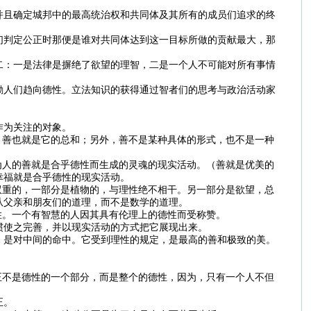
并且确定城邦中的最高统治权和共同体及其所有的成员们追求的终
们判定公正时那便是谁对共同体达到这一目标所做的贡献最大，那
二：一是法律是摒绝了欲望的理智，二是一个人不可能对所有事情
励人们趋向德性。立法知识的获得通过智者们的思考与政治活动家
作为关注的对象。
，善也就是它的总和；另外，善不是某种具体的形式，也不是一种
为人的善就是合乎德性而生成的灵魂的现实活动。（善就是优美的
幸福就是合乎德性的现实活动。
双重的，一部分是植物的，与理性绝不相干。另一部分是欲望，总
从父亲和朋友们的道理，而不是数学的道理。
性。一个有智慧的人因其具有伦理上的德性而受称赞。
惯使之完善，并以现实活动的方式把它展现出来。
，是对中间的命中。它受到理性的规定，是最高的善和极致的美。
正不是德性的一个部分，而是整个的德性，因为，只有一个人不但
正。