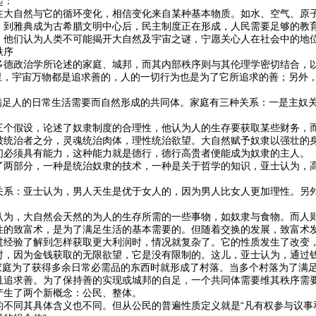
起：
注大自然与它的循环变化，相信变化来自某种基本物质。如水、空气、原
。到雅典成为古希腊文明中心后，民主制度正在形成，人民需要足够的教
。他们认为人类不可能揭开大自然及宇宙之谜，宁愿关心人在社会中的地
秩序
多德政治学所论述的家庭、城邦，而其内部秩序则与其伦理学密切结合，
眼里，宇宙万物都是追求善的，人的一切行为也是为了它所追求的善；另外
个满足人的日常生活需要而自然形成的共同体。家庭有三种关系：一是主奴
三个假设，论述了奴隶制度的合理性，他认为人的生存要获取某些财务，
被统治者之分，灵魂统治肉体，理性统治欲望。大自然赋予奴隶以强壮的
们必须具有能力，这种能力就是德行，德行高贵者便能成为奴隶的主人。
了两部分，一种是统治奴隶的技术，一种是关于哲学的知识，亚士认为，
关系：亚士认为，男人天生是优于女人的，因为男人比女人更加理性。另
认为，大自然会天然的为人的生存所需的一些事物，如奴隶与食物。而人
性的致富术，是为了满足生活的基本需要的。但随着交换的发展，致富术
过经验了解到怎样获取更大利润时，情况就复杂了。它的性质发生了改变
时，因为金钱获取的无限欲望，它是没有限制的。这儿，亚士认为，通过
个家庭为了获得多余日常必需品的东西时就形成了村落。当多个村落为了满
且追求善。为了保持善的实现或城邦的自足，一个共同体需要维其秩序需
产生了两个新概念：公民、整体。
的不同其具体含义也不同。但从公民的普遍性质定义就是“凡有权参与议事