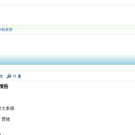
本帖更新
报告
里士多德
。贾德