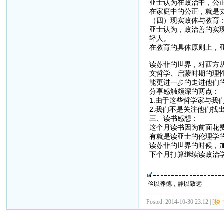
亚士认为在政治中，公
在家庭中的公正，就是
（四）现实政体与教育
亚士认为，政治善的实
轻人。
在教育的具体原则上，
读苏菲的世界，对西方
文哲学、启蒙时期的理
能更进一步的走进他们
分享感触颇深的两点：
1.由于这些哲学家与
2.我们不是关注他们
三、读书感想：
这个月读书因为前面花
有就是读亚士的伦理学
读苏菲的世界的时候，
下个月打算继续读政治
俭以养德，静以致远
Posted: 2014-10-30 23:12 |
[楼 