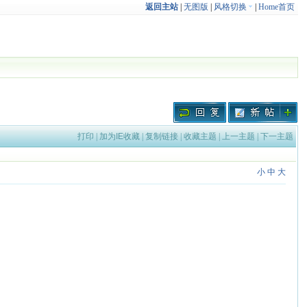
返回主站
|
无图版
|
风格切换
|
Home首页
打印
|
加为IE收藏
|
复制链接
|
收藏主题
|
上一主题
|
下一主题
小
中
大