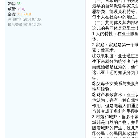
（一）古希腊哲学的兴
发帖:
35
最早的自然派哲学家关
威望:
35 点
恩培窦、德谟克利特等
金钱:
350 RMB
每个人在社会中的地位
注册时间:2014-07-30
（二）共同体及其内部
最后登录:2019-12-29
这儿的共同体是亚里士
1.人的特性：在亚士
体。
2.家庭：家庭是第一
素：致富术。
①奴隶制度：亚士通过
生下来就分为统治者与
而统治者是优秀的，他
这儿亚士还将知识分为
学。
②父母子女关系与夫妻
性与经验。
③财产和致富术：亚士
他认为，存有一种自然
作用。但是随着人们通
当其变成了牟利的手段
3.村落和城邦：当多
城邦是自然的产物，并
随着城邦的产生，这儿
①公民：公民因其政体