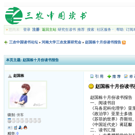
»
您尚未
登录
注册
|
返回主站
|
研究生读书
|
推荐
|
搜索
|
社区服务
|
帮助
|
订阅
三农中国读书论坛
»
河南大学三农发展研究会
»
赵国栋十月份读书报告
本页主题:
赵国栋十月份读书报告
赵国栋
赵国栋十月份读书
赵国栋十月份读书报告
一、阅读书目
《马各尼科伦理学》亚
《政治学》亚里士多德
级别:
侠客
《苏菲的世界》乔斯坦
《中国近代史》蒋廷黻
二、读书汇报
精华:
0