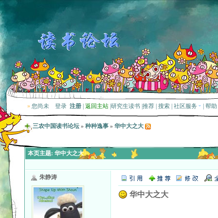
»
您尚未
登录
注册
|
返回主站
|
研究生读书
|
推荐
|
搜索
|
社区服务
|
帮助
三农中国读书论坛
»
种种逸事
»
华中大之大
本页主题:
华中大之大
朱静涛
华中大之大