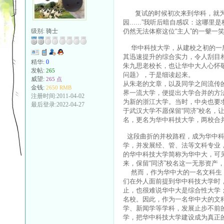
复试的时候初次来到华科，就为这
园......”我听后暗自感叹：这
仍然无法体察这位“主人”的一颦一
级别:
骑士
华中科技大学，从建校之初的一所
其迅速提升的综合实力，令人刮目相
精华:
0
朱九思老校长，也让华中大人心怀敬
发帖:
265
问题》，于是细读起来。
威望:
265 点
从朱老的文章，以及同学之间流传
金钱:
2650 RMB
界一流大学，便提出大学合并的方
注册时间:2011-04-02
为新的浙江大学。当时，中央也要
最后登录:2022-04-27
于武汉大学不愿保留“同济”校名，
名，更名为华中科技大学，两校合
这段曲折的并校路程，成为华中科
学，并发展经、管、法等文科专业
的华中科技大学简称为华中大，可
来，保留“同济”校名这一无形资产
然而，作为华中大的一名文科生，
们在外人面前提到华中科技大学时
止，也很难说华中大是综合性大学
名校。因此，作为一名华中大的文
学、新闻学等学科，发展止步不前
学，把华中科技大学建设成为真正的华