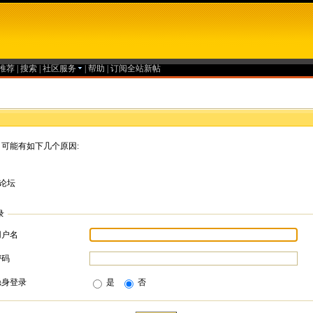
推荐
|
搜索
|
社区服务
|
帮助
|
订阅全站新帖
可能有如下几个原因:
论坛
录
用户名
密码
隐身登录
是
否