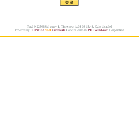
Total 0.225699(s) query 1, Time now is:08-09 15:48, Gzip disabled
Powered by
PHPWind
v6.0
Certificate
Code © 2003-07
PHPWind.com
Corporation