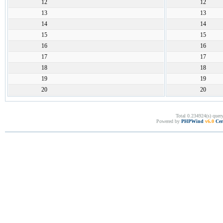
12
12
13
13
14
14
15
15
16
16
17
17
18
18
19
19
20
20
Total 0.234924(s) quer
Powered by
PHPWind
v6.0
Cer