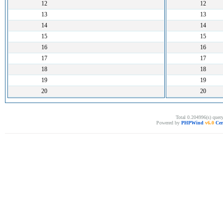
12
12
13
13
14
14
15
15
16
16
17
17
18
18
19
19
20
20
Total 0.204996(s) quer
Powered by
PHPWind
v6.0
Cer