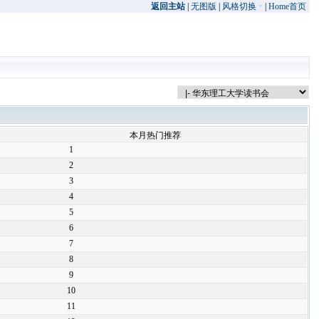
返回主站
|
无图版
|
风格切换
|
Home首页
本月热门推荐
1
2
3
4
5
6
7
8
9
10
11