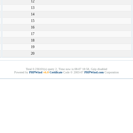
12
13
14
15
16
17
18
19
20
Total 0.236101(s) query 2, Time now is:08-07 18:58, Gzip disabled
Powered by
PHPWind
v6.0
Certificate
Code © 2003-07
PHPWind.com
Corporation