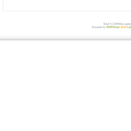
Total 0.220940(s) quer
Powered by
PHPWind
v6.0
Cer