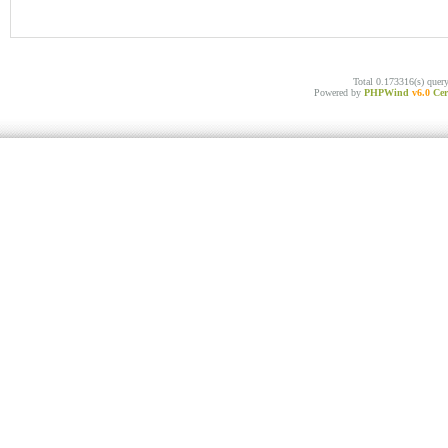
Total 0.173316(s) quer
Powered by
PHPWind
v6.0
Cer