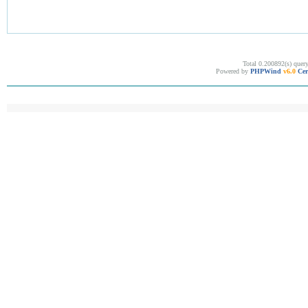
Total 0.200892(s) quer
Powered by
PHPWind
v6.0
Cer