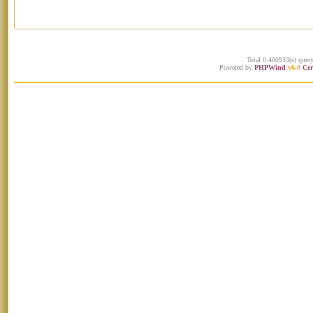
Total 0.400933(s) quer
Powered by
PHPWind
v6.0
Cer