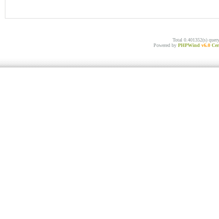
Total 0.401352(s) quer
Powered by
PHPWind
v6.0
Cer