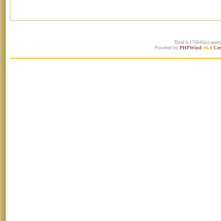
Total 0.176645(s) quer
Powered by
PHPWind
v6.0
Cer