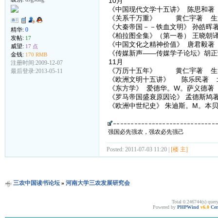
10月
《中国现代文学十五讲》 陈思和著
《关系千万重》 黄仁宇著 生活
《大秦帝国－－铁血文明》 孙皓晖
精华:
0
《柏拉图全集》（第一卷） 王晓朝
发帖:
17
《中国文化之精神价值》 唐君毅著
威望:
17 点
《传媒新声——传媒学子论坛》胡正
金钱:
170 RMB
11月
注册时间:2009-12-07
《万历十五年》 黄仁宇著 生活
最后登录:2013-05-11
《欧洲文明十五讲》 陈乐民著 
《东方学》 爱德华。W。萨义德著 
《罗马帝国盛衰原因论》 孟德斯鸠
《欧洲中世纪史》 朱迪斯。M。本贝
强国必先强农，强农必先强己
Posted: 2011-07-03 11:20 |
[楼 主]
三农中国读书论坛
»
河南大学三农发展研究会
Total 0.246744(s) quer
Powered by
PHPWind
v6.0
Cer