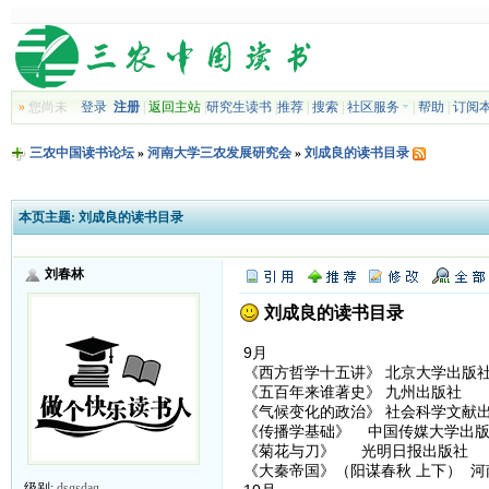
»
您尚未
登录
注册
|
返回主站
|
研究生读书
|
推荐
|
搜索
|
社区服务
|
帮助
|
订阅
三农中国读书论坛
»
河南大学三农发展研究会
»
刘成良的读书目录
本页主题:
刘成良的读书目录
刘春林
刘成良的读书目录
9月
《西方哲学十五讲》 北京大学出版
《五百年来谁著史》 九州出版社
《气候变化的政治》 社会科学文献
《传播学基础》 中国传媒大学出版
《菊花与刀》 光明日报出版社
《大秦帝国》（阳谋春秋 上下） 河
级别:
dsgsdag