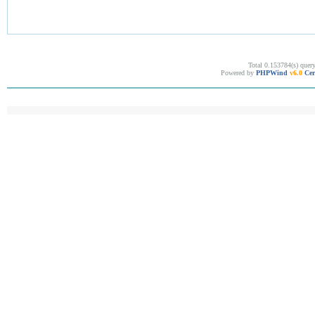
Total 0.153784(s) quer
Powered by
PHPWind
v6.0
Cer