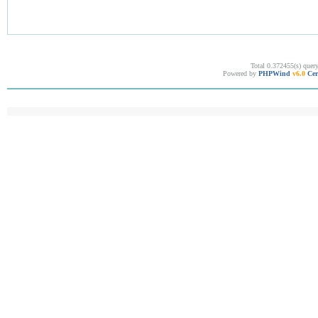
Total 0.372455(s) quer
Powered by
PHPWind
v6.0
Cer