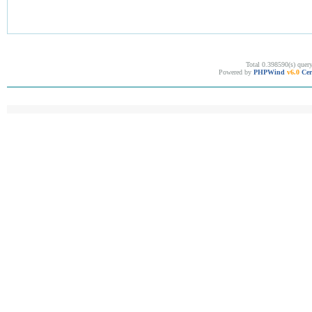
Total 0.398590(s) quer
Powered by
PHPWind
v6.0
Cer