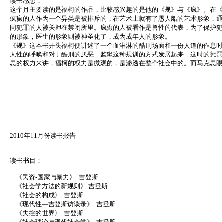
读书感想：
这个月主要读的是福柯的作品，比较感兴趣的是他的《规》与《疯》。在
疯癫的人作为一个异类是被排斥的，在艺术上就有了愚人船的艺术形象，
同犯罪的人被关押在禁闭所里。疯癫的人被看作是兽性的代表，为了保护犯
的形象，医生的形象则被神圣化了，成为成年人的形象。
《规》这本书开头福柯便讲述了一个血淋淋的酷刑场面和一份人道的作息
人性的呼唤和对于酷刑的厌恶，监狱这种规训的方式发展起来，这时的惩
思的权力来讲，福柯的权力是微观的，是渗透在整个社会中的。而马克思
2010年11月份读书报告
读书书目：
《民资-国家与暴力》 吉登斯
《社会学方法的新规则》 吉登斯
《社会的构成》 吉登斯
《现代性—吉登斯访谈录》 吉登斯
《失控的世界》 吉登斯
《社会理论与现代社会学》 吉登斯