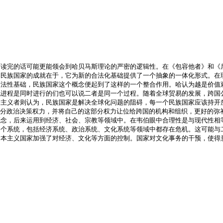
读完的话可能更能领会到哈贝马斯理论的严密的逻辑性。在《包容他者》和《后
为民族国家的成就在于，它为新的合法化基础提供了一个抽象的一体化形式。在
合法性基础，民族国家这个概念便起到了这样的一个整合作用。哈认为越是价值
化进程是同时进行的们也可以说二者是同一个过程。随着全球贸易的发展，跨国
进主义者则认为，民族国家是解决全球化问题的阻碍，每一个民族国家应该持开
部分政治决策权力，并将自己的这部分权力让位给跨国的机构和组织，更好的弥
概念，后来运用到经济、社会、宗教等领域中。在韦伯眼中合理性是与现代性相
各个系统，包括经济系统、政治系统、文化系统等领域中都存在危机。这可能与
资本主义国家加强了对经济、文化等方面的控制。国家对文化事务的干预，使得