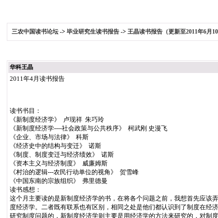
三农中国读书论坛
->
毕业研究生读书报告
->
王晶读书报告（更新至2011年6月1
华科王晶
2011年4月读书报告
读书书目：
《新制度经济学》 卢现祥 朱巧玲
《新制度经济学----社会政策与公共秩序》 柯武刚 史漫飞
《企业、市场与法律》 科斯
《经济史中的结构与变迁》 诺斯
《制度、制度变迁与经济绩效》 诺斯
《资本主义与经济制度》 威廉姆斯
《村治的逻辑---农民行动单位的视角》 贺雪峰
《中国东南的宗族组织》 弗里德曼
读书感想：
这个月主要读的是新制度经济学的书，在将各个问题之前，我想首先应该
度经济学。二者既有联系也有区别，相同之处是他们都认识到了制度在经
研究制度问题的，新制度经济学则主要是用经济学的方法来研究的，对制