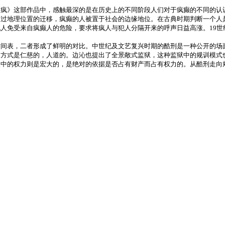
《疯》这部作品中，感触最深的是在历史上的不同阶段人们对于疯癫的不同的认
通过地理位置的迁移，疯癫的人被置于社会的边缘地位。在古典时期判断一个人
人免受来自疯癫人的危险，要求将疯人与犯人分隔开来的呼声日益高涨。19世
时间表，二者形成了鲜明的对比。中世纪及文艺复兴时期的酷刑是一种公开的场
罚方式是仁慈的，人道的。边沁也提出了全景敞式监狱，这种监狱中的规训模式
眼中的权力则是宏大的，是绝对的依据是否占有财产而占有权力的。从酷刑走向