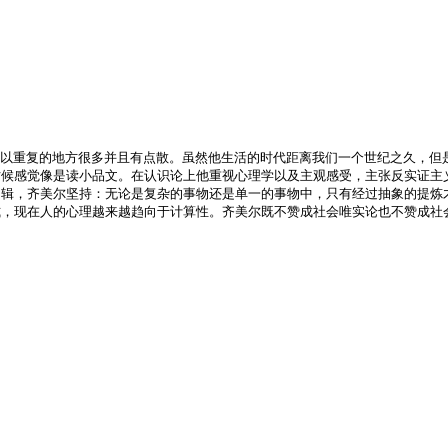
以重复的地方很多并且有点散。虽然他生活的时代距离我们一个世纪之久，但
候感觉像是读小品文。在认识论上他重视心理学以及主观感受，主张反实证主义
逻辑，齐美尔坚持：无论是复杂的事物还是单一的事物中，只有经过抽象的提炼
式，现在人的心理越来越趋向于计算性。齐美尔既不赞成社会唯实论也不赞成社