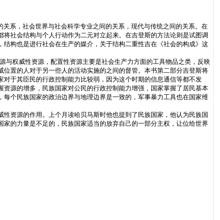
的关系，社会世界与社会科学专业之间的关系，现代与传统之间的关系。在
都将社会结构与个人行动作为二元对立起来。在吉登斯的方法论则是试图调
，结构也是进行社会在生产的媒介，关于结构二重性吉在《社会的构成》这
资源与权威性资源，配置性资源主要是社会生产力方面的工具物品之类，反映
威位置的人对于另一些人的活动实施的之间的督管。本书第二部分吉登斯将
家对于其臣民的行政控制能力比较弱，因为这个时期的信息通信等都不发
握资源的增多，民族国家对公民的行政控制能力增强，国家掌握了居民基本
，每个民族国家的政治边界与地理边界是一致的，军事暴力工具也在国家维
威性资源的作用。上个月读哈贝马斯时他也提到了民族国家，他认为民族国
国家的力量是不足的，民族国家适当的放弃自己的一部分主权，让位给世界