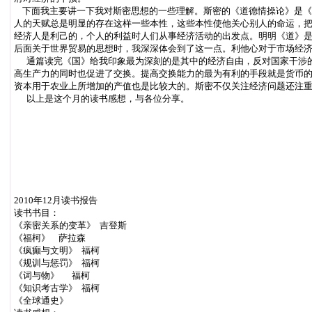
下面我主要讲一下我对斯密思想的一些理解。斯密的《道德情操论》是《国
人的天赋总是明显的存在这样一些本性，这些本性使他关心别人的命运，把
经济人是利己的，个人的利益时人们从事经济活动的出发点。明明《道》
后面关于世界贸易的思想时，我深深体会到了这一点。利他心对于市场经
通篇读完《国》给我印象最为深刻的是其中的经济自由，反对国家干涉的
高生产力的同时也促进了交换。提高交换能力的最为有利的手段就是货币
资本用于农业上所增加的产值也是比较大的。斯密不仅关注经济问题还注
以上是这个月的读书感想，与各位分享。
2010年12月读书报告
读书书目：
《亲密关系的变革》 吉登斯
《福柯》 萨拉森
《疯癫与文明》 福柯
《规训与惩罚》 福柯
《词与物》 福柯
《知识考古学》 福柯
《全球通史》