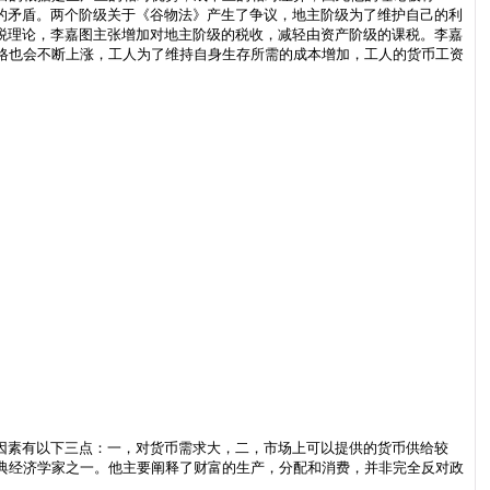
的矛盾。两个阶级关于《谷物法》产生了争议，地主阶级为了维护自己的利
税理论，李嘉图主张增加对地主阶级的税收，减轻由资产阶级的课税。李嘉
格也会不断上涨，工人为了维持自身生存所需的成本增加，工人的货币工资
因素有以下三点：一，对货币需求大，二，市场上可以提供的货币供给较
典经济学家之一。他主要阐释了财富的生产，分配和消费，并非完全反对政