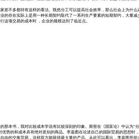
学家差不多都持有这样的看法。既然分工可以提高社会效率，那么社会上为什么
企业的存在实际上是用一种长期契约取代了一系列生产要素的短期契约，大量减
行这项交易的成本时 ，企业的规模达到了临近点。
的那本书，我对比较成本学说有比较深刻的印象。斯密在《国富论》中认为“
对优势的和成本具有绝对差别的商品。李嘉图在论述自己的国际贸易的思想时
行自由的交换贸易，这样双方能获得最大量的产品。从此可以看出，李嘉图所提