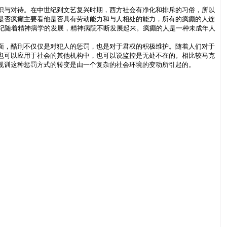
识与对待。在中世纪到文艺复兴时期，西方社会有净化和排斥的习俗，所以
是否疯癫主要看他是否具有劳动能力和与人相处的能力，所有的疯癫的人连
纪随着精神病学的发展，精神病院不断发展起来。疯癫的人是一种未成年人
面，酷刑不仅仅是对犯人的惩罚，也是对于君权的积极维护。随着人们对于
也可以应用于社会的其他机构中，也可以说监控是无处不在的。相比较马克
规训这种惩罚方式的转变是由一个复杂的社会环境的变动所引起的。