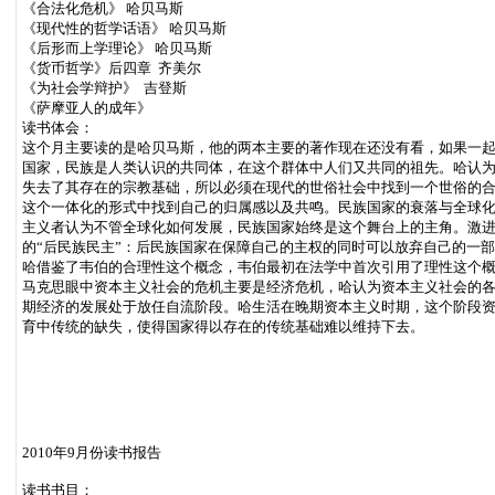
《合法化危机》 哈贝马斯
《现代性的哲学话语》 哈贝马斯
《后形而上学理论》 哈贝马斯
《货币哲学》后四章 齐美尔
《为社会学辩护》 吉登斯
《萨摩亚人的成年》
读书体会：
这个月主要读的是哈贝马斯，他的两本主要的著作现在还没有看，如果一起
国家，民族是人类认识的共同体，在这个群体中人们又共同的祖先。哈认
失去了其存在的宗教基础，所以必须在现代的世俗社会中找到一个世俗的
这个一体化的形式中找到自己的归属感以及共鸣。民族国家的衰落与全球
主义者认为不管全球化如何发展，民族国家始终是这个舞台上的主角。激
的“后民族民主”：后民族国家在保障自己的主权的同时可以放弃自己的一
哈借鉴了韦伯的合理性这个概念，韦伯最初在法学中首次引用了理性这个
马克思眼中资本主义社会的危机主要是经济危机，哈认为资本主义社会的
期经济的发展处于放任自流阶段。哈生活在晚期资本主义时期，这个阶段
育中传统的缺失，使得国家得以存在的传统基础难以维持下去。
2010年9月份读书报告
读书书目：