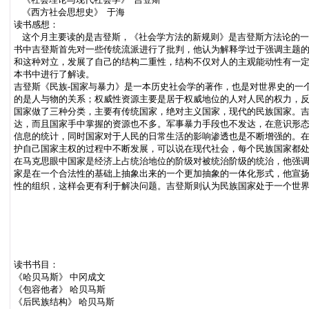
《西方社会思想史》 于海
读书感想：
这个月主要读的是吉登斯，《社会学方法的新规则》是吉登斯方法论的一
书中吉登斯首先对一些传统流派进行了批判，他认为解释学过于强调主题
和这种对立，发展了自己的结构二重性，结构不仅对人的主观能动性有一
本书中进行了解读。
吉登斯《民族-国家与暴力》是一本历史社会学的著作，也是对世界史的一
的是人与物的关系；权威性资源主要是居于权威地位的人对人民的权力，
国家做了三种分类，主要有传统国家，绝对主义国家，现代的民族国家。
达，而且国家手中掌握的资源也不多。军事暴力手段也不发达，在意识形
信息的统计，同时国家对于人民的日常生活的影响渗透也是不断增强的。
护自己国家主权的过程中不断发展，可以说在现代社会，每个民族国家都
在马克思眼中国家是经济上占统治地位的阶级对被统治阶级的统治，他强
家是在一个合法性的基础上抽象出来的一个更加抽象的一体化形式，他宣
性的组织，这样会更有利于解决问题。吉登斯则认为民族国家处于一个世
读书书目：
《哈贝马斯》 中冈成文
《包容他者》 哈贝马斯
《后民族结构》 哈贝马斯