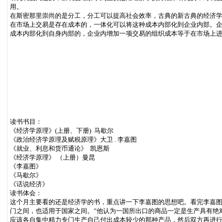
用。
在斯密那里崇尚的是分工，分工可以提高社会效率，古典的新古典的经济
在市场上交易是存在成本的，一体化可以将这种成本内部化到企业内部。
成本内部化到自身内部的，企业内增加一项交易的组织成本等于在市场上进
读书书目：
《经济学原理》(上册、下册) 马歇尔
《政治经济学原理及赋税原理》大卫 . 李嘉图
《就业、利息和货币通论》 凯恩斯
《经济学原理》 （上册）曼昆
《李嘉图》
《马歇尔》
《话说经济》
读书体会：
这个月主要看的还是经济学的书，重点讲一下李嘉图的思想吧。看完李嘉图
门之间，也适用于国家之间。”他认为一国所出口的商品一定是生产具有绝
应该各自集中精力专门生产自己付出成本较少的那种产品，然后双方再进