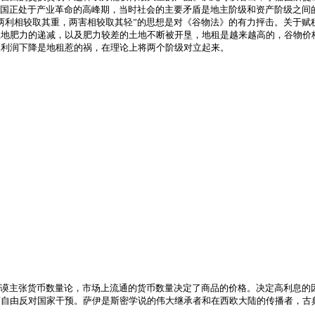
英国正处于产业革命的高峰期，当时社会的主要矛盾是地主阶级和资产阶级之间
两利相较取其重，两害相较取其轻”的思想是对《谷物法》的有力抨击。关于赋
土地肥力的递减，以及肥力较差的土地不断被开垦，地租是越来越高的，谷物价
级利润下降是地租惹的祸，在理论上将两个阶级对立起来。
谟主张货币数量论，市场上流通的货币数量决定了商品的价格。决定高利息的
济自由反对国家干预。萨伊是斯密学说的伟大继承者和在西欧大陆的传播者，古