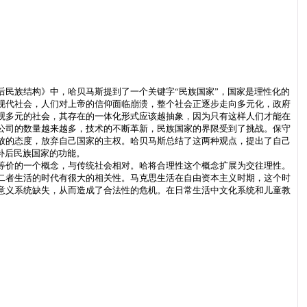
民族结构》中，哈贝马斯提到了一个关键字“民族国家”，国家是理性化的
现代社会，人们对上帝的信仰面临崩溃，整个社会正逐步走向多元化，政府
观多元的社会，其存在的一体化形式应该越抽象，因为只有这样人们才能在
公司的数量越来越多，技术的不断革新，民族国家的界限受到了挑战。保守
放的态度，放弃自己国家的主权。哈贝马斯总结了这两种观点，提出了自己
补后民族国家的功能。
等价的一个概念，与传统社会相对。哈将合理性这个概念扩展为交往理性。
二者生活的时代有很大的相关性。马克思生活在自由资本主义时期，这个时
意义系统缺失，从而造成了合法性的危机。在日常生活中文化系统和儿童教