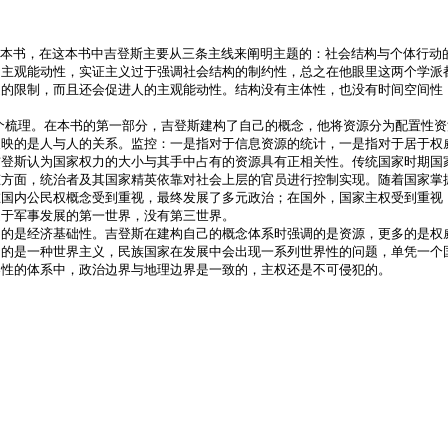
本书，在这本书中吉登斯主要从三条主线来阐明主题的：社会结构与个体行动
的主观能动性，实证主义过于强调社会结构的制约性，总之在他眼里这两个学派
定的限制，而且还会促进人的主观能动性。结构没有主体性，也没有时间空间性
个梳理。在本书的第一部分，吉登斯建构了自己的概念，他将资源分为配置性
反映的是人与人的关系。监控：一是指对于信息资源的统计，一是指对于居于权
吉登斯认为国家权力的大小与其手中占有的资源具有正相关性。传统国家时期国
态方面，统治者及其国家精英依靠对社会上层的官员进行控制实现。随着国家掌
在国内公民权概念受到重视，最终发展了多元政治；在国外，国家主权受到重视
处于军事发展的第一世界，没有第三世界。
调的是经济基础性。吉登斯在建构自己的概念体系时强调的是资源，更多的是权
扬的是一种世界主义，民族国家在发展中会出现一系列世界性的问题，单凭一个
界性的体系中，政治边界与地理边界是一致的，主权还是不可侵犯的。