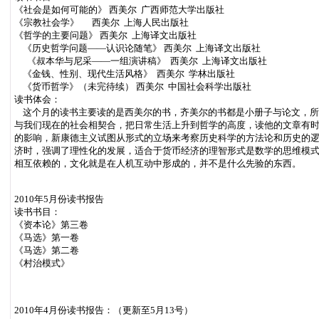
《社会是如何可能的》 西美尔 广西师范大学出版社
《宗教社会学》 西美尔 上海人民出版社
《哲学的主要问题》 西美尔 上海译文出版社
《历史哲学问题——认识论随笔》 西美尔 上海译文出版社
《叔本华与尼采——一组演讲稿》 西美尔 上海译文出版社
《金钱、性别、现代生活风格》 西美尔 学林出版社
《货币哲学》（未完待续） 西美尔 中国社会科学出版社
读书体会：
这个月的读书主要读的是西美尔的书，齐美尔的书都是小册子与论文，所
与我们现在的社会相契合，把日常生活上升到哲学的高度，读他的文章有时
的影响，新康德主义试图从形式的立场来考察历史科学的方法论和历史的
济时，强调了理性化的发展，适合于货币经济的理智形式是数学的思维模
相互依赖的，文化就是在人机互动中形成的，并不是什么先验的东西。
2010年5月份读书报告
读书书目：
《资本论》第三卷
《马选》第一卷
《马选》第二卷
《村治模式》
2010年4月份读书报告：（更新至5月13号）