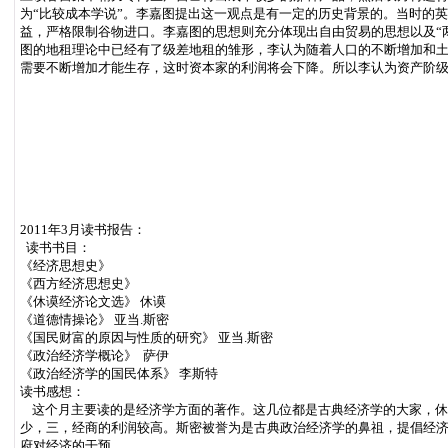
为“比较成本学说”。李嘉图提出这一观点是有一定的历史背景的。当时的
益，严格限制谷物进口。李嘉图的思想则充分体现出自由贸易的思想以及“
图的地租理论中已经有了级差地租的雏形，李认为随着人口的不断增加和
需要不断增加才能生存，这时资本家的利润将会下降。所以李认为资产阶
2011年3月读书报告：
读书书目：
《经济思想史》
《西方经济思想史》
《休谟经济论文选》 休谟
《道德情操论》 亚当.斯密
《国民财富的原因与性质的研究》 亚当.斯密
《政治经济学概论》 萨伊
《政治经济学的国民体系》 李斯特
读书感想：
这个月主要读的是经济学方面的著作。这几位都是古典经济学的大家，休
少，三，经商的利润较高。斯密被誉为是古典政治经济学的鼻祖，提倡经
府对经济的干预。