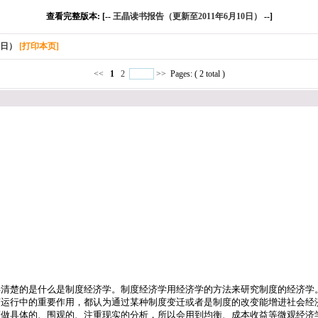
查看完整版本: [--
王晶读书报告（更新至2011年6月10日）
--]
0日）
[打印本页]
<<
1
2
>>
Pages: ( 2 total )
弄清楚的是什么是制度经济学。制度经济学用经济学的方法来研究制度的经济学
济运行中的重要作用，都认为通过某种制度变迁或者是制度的改变能增进社会经
度做具体的、围观的、注重现实的分析，所以会用到均衡、成本收益等微观经济