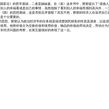
富论》的哲学基础，二者是姊妹篇。在《道》这本书中，斯密提出了“道德人
别人的幸福看成是自己的事情，虽然他除了看到别人的幸福而感到高兴外，一无
是《国》的思想基础，这是否前后矛盾呢？其实不然，斯密的经济人在追求自己
济是十分重要的。
思想。斯密认为政治经济学的任务就是搞清楚国民财富的性质及源泉，以促进
的使用。他将价值分为交换价值和使用价值，物品的价值由劳动决定，劳动分为
重非经济问题的考察，在第五篇很好的体现了这一点。