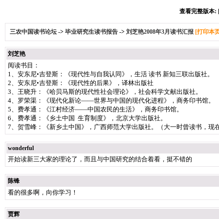
查看完整版本: [
三农中国读书论坛
->
毕业研究生读书报告
->
刘芝艳2008年3月读书汇报
[打印本页
刘芝艳
阅读书目：
1、安东尼•吉登斯：《现代性与自我认同》，生活 读书 新知三联出版社。
2、安东尼•吉登斯：《现代性的后果》，译林出版社
3、王晓升：《哈贝马斯的现代性社会理论》，社会科学文献出版社。
4、罗荣渠：《现代化新论——世界与中国的现代化进程》，商务印书馆。
5、费孝通：《江村经济——中国农民的生活》，商务印书馆。
6、费孝通：《乡土中国 生育制度》，北京大学出版社。
7、贺雪峰：《新乡土中国》，广西师范大学出版社。（大一时曾读书，现
wonderful
开始读新三大家的理论了，而且与中国研究的结合着看，挺不错的
陈锋
看的很多啊，向你学习！
贾辉