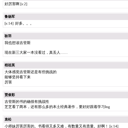
好厉害啊 [s:2]
鲁杨军
[s:14] 好多。。。
耿羽
我也想读吉登斯
现在新三大家一本没看过，真丢人……
程祖英
大体感觉吉登斯还是有些挑战的
能够坚持看下来
厉害
贾俊彩
吉登斯的书的确很有挑战性
芝芝看了两本，还有那么多的本土经典著作，要好好跟着学习Ing
袁松
小师妹厉害厉害的。书看得又多又难，有数量又有质量。好啊！ [s:14]