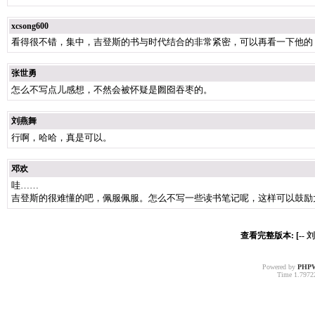
xcsong600
看得很不错，集中，吉登斯的书与时代结合的非常紧密，可以再看一下他的
张世勇
怎么不写点儿感想，不然会被怀疑是囫囵吞枣的。
刘燕舞
行啊，哈哈，真是可以。
邓欢
哇……
吉登斯的很难懂的吧，佩服佩服。怎么不写一些读书笔记呢，这样可以鼓励
查看完整版本: [--
刘
Powered by
PHP
Time 1.79722