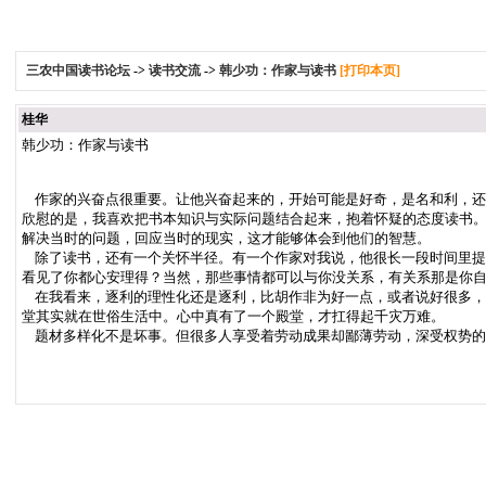
三农中国读书论坛
->
读书交流
->
韩少功：作家与读书
[打印本页]
桂华
韩少功：作家与读书
作家的兴奋点很重要。让他兴奋起来的，开始可能是好奇，是名和利，还
欣慰的是，我喜欢把书本知识与实际问题结合起来，抱着怀疑的态度读书
解决当时的问题，回应当时的现实，这才能够体会到他们的智慧。
除了读书，还有一个关怀半径。有一个作家对我说，他很长一段时间里提
看见了你都心安理得？当然，那些事情都可以与你没关系，有关系那是你
在我看来，逐利的理性化还是逐利，比胡作非为好一点，或者说好很多，但
堂其实就在世俗生活中。心中真有了一个殿堂，才扛得起千灾万难。
题材多样化不是坏事。但很多人享受着劳动成果却鄙薄劳动，深受权势的