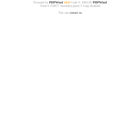
Powered by
PHPWind
v6.0
Code © 2003-05
PHPWind
Time 0.256677 second(s),query:3 Gzip disabled
You can
contact us