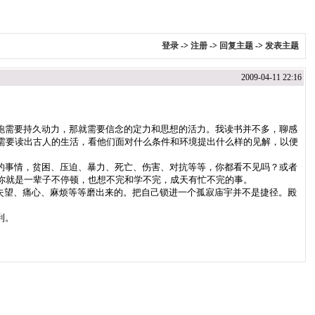
登录
->
注册
->
回复主题
->
发表主题
2009-04-11 22:16
跑需要持久动力，那就需要信念的定力和思想的活力。我读书并不多，聊感
需要读出古人的生活，看他们面对什么条件和环境提出什么样的见解，以便
的事情，贫困、压迫、暴力、死亡、伤害、对抗等等，你都看不见吗？或者
你就是一辈子不停顿，也想不完和学不完，成天有忙不完的事。
失望、痛心、麻烦等等磨出来的。把自己锁进一个孤寂庙宇并不是捷径。殿
利。