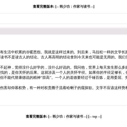
查看完整版本: [--
韩少功：作家与读书
--]
有生活中积累的冷暖恩怨。我就是这样过来的。到后来，马拉松一样的文学长
。读书不是读古人的结论。古人再高明的结论拿到今天来也可能是无用的。我们
不起神，觉得没什么好学的，没什么好说的。我问他，世界上每天发生那么多
自找的，是你关怀的后果。这就涉及一个人的关怀半径。如果你的半径足够长，
不能代替康德说的精神“崇高”。一个人的道德要经过千锤百炼，是用委屈、
伤害却仰慕权势，有一种对权贵圈子流着哈喇子的窥探欲。文学不应该这样势
查看完整版本: [--
韩少功：作家与读书
--] [--
top
--]