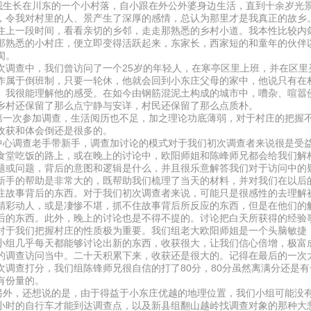
长在川东的一个小村落，自小跟在外公外婆身边生活，直到十余岁光景
，令我对村里的人、景产生了深厚的感情，总认为那里才是我真正的故乡
住上一段时间，看看亲切的乡邻，走走那熟悉的乡村小道。我本性比较内
那熟悉的小村庄，便立即变得活跃起来，东家长，西家短的和童年的伙伴
阂。
次调查中，我们曾访问了一个25岁的年轻人，在寒亭区里上班，并在区里
作属于倒班制，只要一轮休，他就会回到小东庄父母的家中，他说只有在
。我很能理解他的感受。在如今由钢筋混泥土构成的城市中，嘈杂、喧嚣
乡村还保留了那么点宁静与安详，村民还保留了那么点质朴。
次参加调查，生活阅历也不足，加之理论功底薄弱，对于村庄的把握不
收获和体会倒还是很多的。
调查老手带新手，调查加讨论的模式对于我们初次调查者来说很是受益
食堂吃饭的路上，或在晚上的讨论中，欧阳师姐和陈峰师兄都会给我们解
题或问题，背后的意图和逻辑是什么，并且很乐意解答我们对于访问中的
新手的帮助是非常大的，既帮助我们梳理了当天的材料，并对我们在以后
注故事背后的东西。对于我们初次调查者来说，可能只是很感性的去理解
精彩动人，或是凄惨不堪，抓不住故事背后所反应的东西，但是在他们的
后的东西。此外，晚上的讨论也是不得不提的。讨论把白天所获得的经验
对于我们把握村庄的性质极为重要。我们组老大欧阳师姐是一个头脑敏捷
小组几乎每天都能够讨论出新的东西，收获很大，让我们信心倍增，极富
的调查访问当中。二十天积累下来，收获还是很大的。记得在最后的一次
次调查打分，我们组陈锋师兄很自信的打了80分，80分虽然离满分还是
有份量的。
，还想说的是，由于得益于小东庄优越的地理位置，我们小组可能没有
小时的自行车才能到达调查点，以及新县组翻山越岭找调查对象的那种大