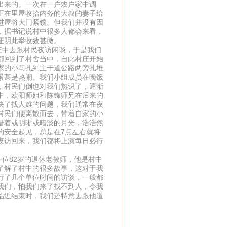
出来的。一次在一户农户家中调
正在里屋收拾内务的大叔的妻子给
进屋将大门紧锁。但我们并没有因
，据书记说村中很多人都会来看，
证明此举收效甚微。
中去跟村民夜访闲谈，于是我们
都回到了村舍当中，自此村庄开始
家的小马扎到主干道公路两旁扎堆
景甚是热闹。我们小组成员在晚饭
，村民们倒也对我们熟识了，逐渐
中，欧阳师姐和陈锋师兄在后来的
决了找人难的问题，我们通常在夜
村民们便离散而去，带着自家的小
借着或明晰或暗淡的月光，浩浩然
的安全起见，总是在7点左右就将
夜访回来，我们都将上演每日必行
位82岁的退休老教师，他是村中
了解了村中的很多故事，这对于我
行了几个单位时间的访谈，一般都
我们，怕我们来了找不到人，令我
临近结束时，我们还特意去跟他道