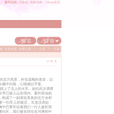
返回主站
|
无图版
|
风格切换
|
Home首页
收藏
|
复制链接
|
收藏主题
|
上一主题
|
下一主题
小
中
大
的北方风景，朴实温顺的老农，以
头脑中闪烁，心情难以平复。
踏上了北上的火车，始往此次调查
车早已驶入山东境内。窗外碧油的
，构成了一副美轮美奂的北方乡村
家一扫车上的疲态，生龙活虎起
辆中巴警车拉着我们一行人扬长而
滩社区，我们被安排住在河滩初中