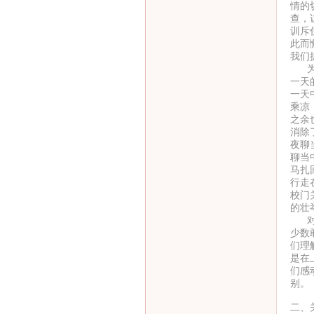
情的
查，
训斥
此而
我们
为了
一天
一天
乘凉
之余
消除
夜聊
聊当
马扎
行走
校门
的壮
对于
少数
们理
是在
们感
别。
二、