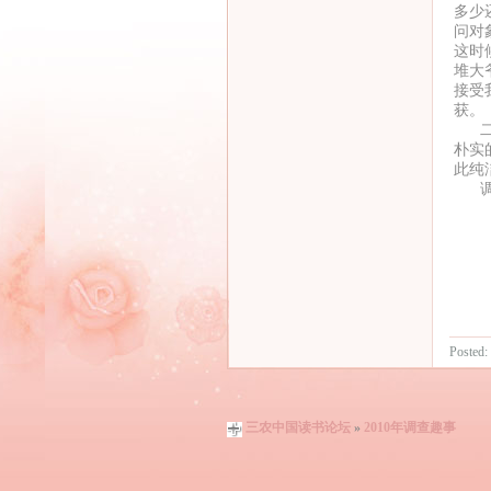
多少
问对
这时
堆大
接受
获。
二十
朴实
此纯
调查
Posted:
三农中国读书论坛
»
2010年调查趣事