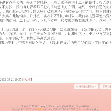
还是有点辛苦的。每天早起晚睡，一整天都得保持十二分的精神，投入到
象不好找，我们有时冒着烈日把村庄转悠上好几圈。碰到一个稍合适的对
候，我们就死缠烂打，跟人家莫破嘴皮子让他接受我们的访问。村里树林
爷大妈在此地纳凉、打扑克，实在找不到访问对象，我们会去那里使出浑
我们的访问。二十天下来，不只不觉中，脸皮被磨得越来越厚了。这对于
天的调查下来，我们不仅跟当地的一些老百姓结下了深厚的友谊，并从
的人生哲理。而且，在二十天的共同访问、讨论和生活中，小组成员间更
洁、真挚的友情，我想是终身受用的。
结束时，带着对村民的不舍，和对村庄无尽的思考我们踏上了回汉的火
 2012-09-21 20:35 |
[楼 主]
帖子浏览记录
版块浏
Total 0.225916(s) query 3, Time now is:08-08 06:41, Gzip disabled
Powered by
PHPWind
v6.0
Certificate
Code © 2003-07
PHPWind.com
Corporation