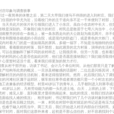
。
村庄印象与调查轶事
一夜简单的休整之后，第二天大早我们便马不停蹄的进入到村庄。我们
们住宿的中学尤为近，沿着校门外的主干道向东不足一千米便到了村部，
。当天关此片的张片长引领我们进入了小东庄。虽自小在农村中长大，但
首映是深刻的。不像我们南方的村庄，村民总是散居于七弯八沟当中，小
朝南整齐的排在一条线上，被一条东西走向的大公路划为南北两片。亦不
房舍和围墙垒砌成的小四合院，或是现代的防盗门，或是青色的大铁门，
院内对着大门的是一道如墙高的屏风，多砌一福字，不知是当地独特的信
眼睛。看着眼前的村落，我不禁想，如此迥异的北方村落，演绎的生活样
，可以在接触和了解不同的农村样态，让我很庆幸。但另一方面，也有着
中的村民的心态是否也如此封闭，他们是否愿意接纳我们？我们能否取得
？心里暂时还没个底，看来我们得更加的努力才行。
从村干部开始，访谈了书记、会计几个单位时间。从他们那里只是了解
生产结构等此类的概况，一旦涉及稍敏感的话题时，二位总是闪烁其词，
理解村庄的内部生活机制，看来还得指望村民。然而，此后我们陷入了调
在的河滩社区属于远郊区，驱车前往寒亭或者潍坊都只需一个小时左右的
地工农兼备的经济模型。村里40岁以下的青年人，几乎都到进入到寒亭或
。40岁以上的，凡有劳动能力的都一头扎进土地。白天，上班的上班，下
壳村，难见人影，直到夜里才显得热闹起来。如此的境况，给我们找访谈
也面临找人难的情况）。刚开始时，书记帮我们约了几个访谈对象到村部
但是也是有后顾之忧的。一来，村民在村部中面对就近的书记还是有压力
，也难于融入村民当中。两三天后，我们开始进入村庄内部自行找村民。
保守封闭，面对我们这群外来者，起初是不那么信任的，好不容易找到个