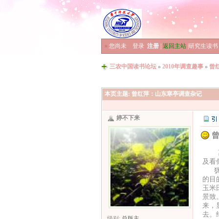
»
您尚未
登录
注册
|
返回主站
|
研究生读书
三农中国读书论坛
»
2010年调查趣事
»
曾
本页主题:
曾红萍：山东寒亭调查杂记
婷不下来
曾
离调
及看
犹记
的目
玉米
景致
来，
去。
级别:
总版主