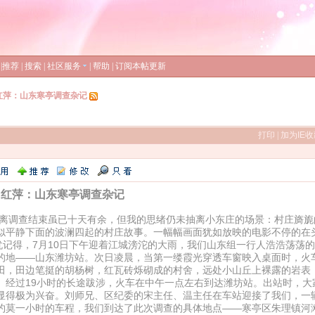
|
推荐
|
搜索
|
社区服务
|
帮助
|
订阅本帖更新
红萍：山东寒亭调查杂记
打印
|
加为IE
红萍：山东寒亭调查杂记
查结束虽已十天有余，但我的思绪仍未抽离小东庄的场景：村庄旖旎
似平静下面的波澜四起的村庄故事。一幅幅画面犹如放映的电影不停的在
得，7月10日下午迎着江城滂沱的大雨，我们山东组一行人浩浩荡荡的
的地——山东潍坊站。次日凌晨，当第一缕霞光穿透车窗映入桌面时，火
田，田边笔挺的胡杨树，红瓦砖烁砌成的村舍，远处小山丘上裸露的岩表
。经过19小时的长途跋涉，火车在中午一点左右到达潍坊站。出站时，大
显得极为兴奋。刘师兄、区纪委的宋主任、温主任在车站迎接了我们，一
约莫一小时的车程，我们到达了此次调查的具体地点——寒亭区朱理镇河