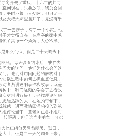
才离开去了重庆。十几年的共同
。直到现在，只要放假，我总会回
敛，平时不善与人交际，但只要一
以及大叔大婶些摆开了，竟没有半
买了一套房子，有了一个小家。他
村子才觉得自在，在寒亭的家中憋
侵蚀了其每一个角落，人心冷漠。
是那么到位。但是二十天调查下
匪浅。每天调查结束后，或在去
构当天的访问，他们为什么会问这
疑问。他们对访问问题的解构对于
的访谈过程中如何去抓重点信息，
被访者所讲述的事件和故事，或是
解构中，我们逐渐的学会了去看故
事实材料进行提升，寻找理论的解
，思维活跃的人，在她的带领下，
成就感，进而激情四溢的投入到第
大组讨论当中，董老师让各小组对
有一段距离，但是这当中的每一分都
大俫庄组每天冒着酷暑、烈日，
悲大壮。但是二十天的调查下来，