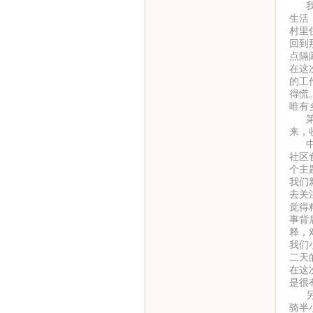
我生
生活
村里
回到
点隔
在这
的工
得慌
唯有
第一
来，
中心
社区
个主
我们
去关
觉得
事背
释，
我们
二天
在这
是很
另外
骑半