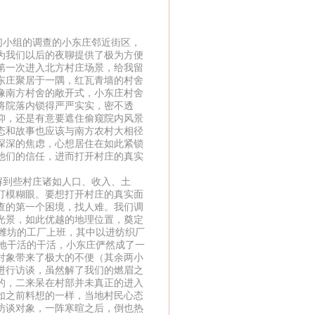
小组的调查的小东庄邻近街区，
为我们以后的夜聊提供了极为方便
第一次进入北方村庄场景，给我留
东庄聚居于一隅，红瓦青墙的村舍
像南方村舍的敞开式，小东庄村舍
将院落内锁得严严实实，密不透
仰，还是有意要遮住偷窥院内风景
态和故事也应该与南方农村大相径
深深的焦虑，心想居住在如此紧锁
他们的信任，进而打开村庄的真实
到些村庄诸如人口、收入、土
打模糊眼。要想打开村庄的真实面
查的第一个困境，找人难。我们调
光景，如此优越的地理位置，奠定
潍坊的工厂上班，其中以进纺织厂
地干活的干活，小东庄俨然成了一
对象带来了极大的不便（其余两小
进行访谈，虽然解了我们的燃眉之
的，二来呆在村部并未真正的进入
如之前料想的一样，当地村民心态
访谈对象，一阵寒暄之后，倒也热