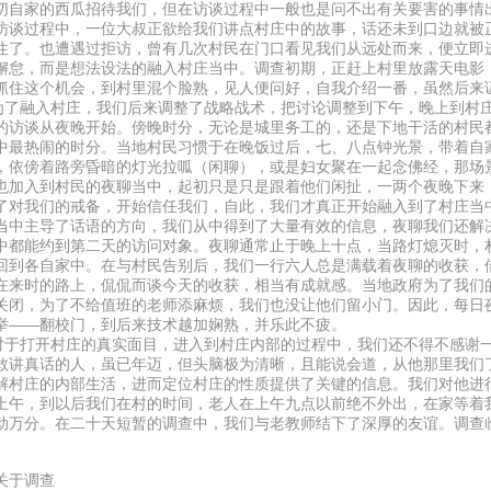
切自家的西瓜招待我们，但在访谈过程中一般也是问不出有关要害的事情
访谈过程中，一位大叔正欲给我们讲点村庄中的故事，话还未到口边就被
住了。也遭遇过拒访，曾有几次村民在门口看见我们从远处而来，便立即
懈怠，而是想法设法的融入村庄当中。调查初期，正赶上村里放露天电影
抓住这个机会，到村里混个脸熟，见人便问好，自我介绍一番，虽然后来
融入村庄，我们后来调整了战略战术，把讨论调整到下午，晚上到村庄
的访谈从夜晚开始。傍晚时分，无论是城里务工的，还是下地干活的村民
中最热闹的时分。当地村民习惯于在晚饭过后，七、八点钟光景，带着自
，依傍着路旁昏暗的灯光拉呱（闲聊），或是妇女聚在一起念佛经，那场
也加入到村民的夜聊当中，起初只是只是跟着他们闲扯，一两个夜晚下来
了对我们的戒备，开始信任我们，自此，我们才真正开始融入到了村庄当
当中主导了话语的方向，我们从中得到了大量有效的信息，夜聊我们还解
中都能约到第二天的访问对象。夜聊通常止于晚上十点，当路灯熄灭时，
回到各自家中。在与村民告别后，我们一行六人总是满载着夜聊的收获，
在来时的路上，侃侃而谈今天的收获，相当有成就感。当地政府为了我们
关闭，为了不给值班的老师添麻烦，我们也没让他们留小门。因此，每日
举——翻校门，到后来技术越加娴熟，并乐此不疲。
打开村庄的真实面目，进入到村庄内部的过程中，我们还不得不感谢一
敢讲真话的人，虽已年迈，但头脑极为清晰，且能说会道，从他那里我们
解村庄的内部生活，进而定位村庄的性质提供了关键的信息。我们对他进
上午，到以后我们在村的时间，老人在上午九点以前绝不外出，在家等着
动万分。在二十天短暂的调查中，我们与老教师结下了深厚的友谊。调查
关于调查