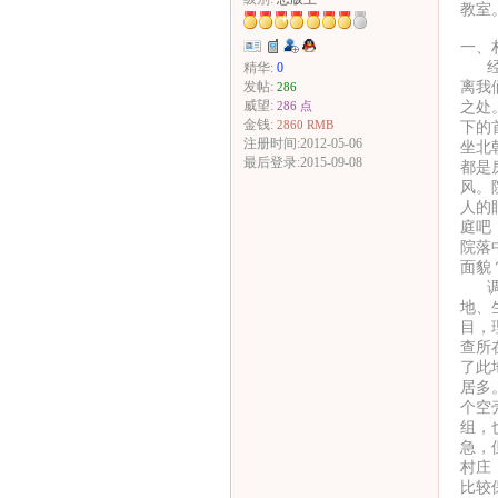
教室
一、
经过
精华:
0
离我
发帖:
286
之处
威望:
286 点
金钱:
下的
2860 RMB
注册时间:2012-05-06
坐北
最后登录:2015-09-08
都是
风。
人的
庭吧
院落
面貌
调查
地、
目，
查所
了此
居多
个空
组，
急，
村庄
比较