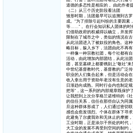
道德的多态性是相应的 。由此作者
（二）从三个历史阶段看法团
雏形时期，法团最早可以追溯到古罗
成。“为了排除引起纠纷的主要因素
等……” 。在行会知识私人团体的
们借助政府的权威得以确立，并发挥
限制在了城市之中，类似的情况在古
从此法团进入了被奴役的角色。这种
略目标，躲入乡下，法团由此不再有
一样像一种宗教社团，每个社都有自
活动，由此增加内部团结，从此法团
团，甚至墓碑上都要镌刻上“敬社”
中世纪基督教时代，基督教的广泛传
职业的人们集合起来，但是活动会在
收入拿出用于资助年老没有生意的老
日渐趋向成熟。同时行会内也制定规
把等”，这一系列的内部规章既保护
让我想到上次分享格兰诺维特的《社
的信任关系，信任在那些自认为同属
旦这种群体形成了，人们通过密切联
感也会愈发强烈。个体在群体下寻求
此避免了尔虞我诈和无休止的摩擦，
工业时期，正是涂尔干所处的时代，
大工业的发展不再受到空间的制约，