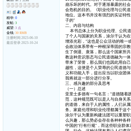
崩乐坏的时代。对于逐渐暴露的社会
会危机的目的。《职业伦理与公民道
地位。这本书并没有强烈的实证特性
精华:
0
子的”
发帖:
3
二、内容与结构
威望:
3 点
本书总体上分为职业伦理、公民道
金钱:
30 RMB
了个人与国家的关系，涂尔干认为在
注册时间:2023-06-10
增添光彩，“这也是公众活动的唯一
最后登录:2023-10-24
会政治体系带有一种根深蒂固的宗教
生了倒退、衰落，那么这个国家所共
教这种意识形态与公民道德融为一体
带来了荣誉，那么我们也因此用自己
越性，这便是个人荣辱的公民道德与
义和功能入手，提出应当以职业团体
我将就这一部分进行分享。
三、感兴趣的部分及思考
（一）总述
亚里士多德有一句名言：“道德随着
范，这种规范既可以是人与自身关系
的道德，来自于人的属性，人们从属
务。家庭伦理和职业伦理都属于这个
涂尔干认为重新构建法团可以重塑职
么兴趣，那么势必会存在各种种各样
中国的“行有行规”，而这些职业群
团、行会，这种法团有着让人们遵守