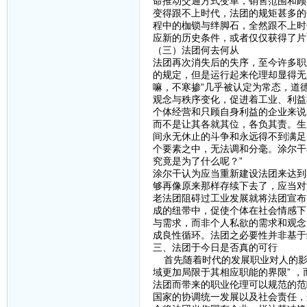
命推动交通方式变革，销售范围和顾
变得跟不上时代，法团的规矩甚多的
程中的枷锁与绊脚石，全然跟不上时
应新的历史条件，或者仅仅获得了片
（三）法团何去何从
法团再次消失后的失序，至今许多职
的规定，但是运行起来伦理却显得无
嘛，不寒掺”几乎被认定为常态，道
观念与秩序变化，促进着工业、利益
个体经营和只顾自身利益的企业来说
而不是让其各就其位，各负其责。生
间永无休止的斗争和永远得不到满足
个要素之中，无法调和分毫。涂尔干
究竟是为了什么呢？”
涂尔干认为应当重新建设法团来达到
够再像原来那样存续下去了，应当对
老法团阻碍过工业发展就将法团宣布
成的纽带中，促使个体在社会情感下
与需求，而非个人私欲的需求和观念
成良性循环。法团之必要性并非基于
三、法团于今日是否真的可行
首先随着时代的发展职业对人的影
域更加局限于其相应职能的界限” 
法团而带来的职业伦理可以规范的范
国家的协调统一发展以及社会责任，