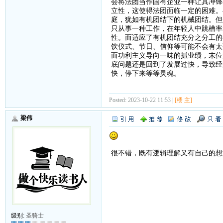
会将法团当作国有企业一样让其冲锋
立性，这使得法团面临一定的困难。
庭，犹如有机团结下的机械团结。但
只从事一种工作，在年轻人中跳槽率
性。而适应了有机团结充分之分工的
饮仪式、节日、信仰等可能不会有太
而功利主义导向一味的抓业绩，末位
底问题还是回到了发展过快，导致经
快，停下来等等灵魂。
Posted: 2023-10-22 11:53 |
[楼 主]
梁伟
很不错，既有逻辑理解又有自己的想
级别:
圣骑士