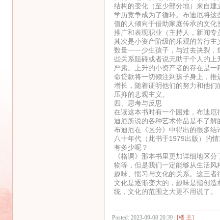
结构的变化（至少部分地）来自建
学历竞争成为了循环。布迪厄将这些
值的人倾向于借助家庭传承的文化
推广和表现职业（主持人，新闻专
其次是小资产阶级的乐观的苦行主
数量——少生孩子，与过去决裂，
些关系阻碍或者说无助于个人的上
严肃。上升的小资产者的存在是一
命贷款将一切倾注到孩子身上，推
增长，随着证明他们的努力和他们
压抑的悲观主义。
四、思考与反思
在读这本书时有一个困难，布迪厄
迪厄所说的各种艺术作品是不了解
布迪厄在《区分》中得出的很多结
八十年代（此书于1979出版）
有多少呢？
《格调》那本书里更加详细地区分
物等，但是我们一定能够从生活风
趣味、惯习与文化的关系。这三者
文化是逐渐变大的，趣味是指创造
统，文化的范围之大更不用说了。
Posted: 2023-09-08 20:39 |
[楼 主]