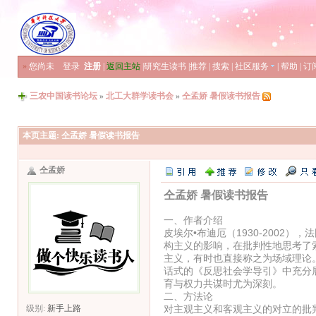
»
您尚未
登录
注册
|
返回主站
|
研究生读书
|
推荐
|
搜索
|
社区服务
|
帮助
|
订
三农中国读书论坛
»
北工大群学读书会
»
仝孟娇 暑假读书报告
本页主题:
仝孟娇 暑假读书报告
仝孟娇
仝孟娇 暑假读书报告
一、作者介绍
皮埃尔•布迪厄（1930-200
构主义的影响，在批判性地思考了
主义，有时也直接称之为场域理论
话式的《反思社会学导引》中充分
育与权力共谋时尤为深刻。
二、方法论
对主观主义和客观主义的对立的批
级别:
新手上路