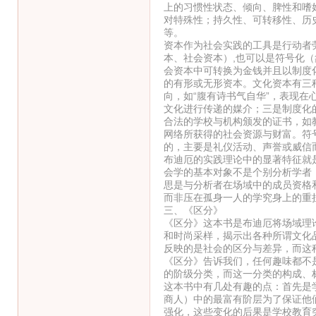
上的习惯性状态、倾向、脾性和嗜
对特殊性；持久性、可转移性、历
等。
资本作为社会实践的工具是行动者
本、社会资本）,也可以是符号化
会资本中可转换为金钱并且以制度
的有形或无形资本。文化资本有三
向，如“腹有诗书气自华”，表现
文化进行传递的媒介；三是制度化
合法的学校与机构颁发的证书，如
网络所获得的社会资源与财富。符
的，主要是礼仪活动、声誉或威信
布迪厄的实践理论中的显著特征就
会学的基本对象不是个别分析学者
思是与分析者在场域中的成员资格
而非压在孤身一人的学究身上的重
三、《区分》
《区分》这本书是布迪厄将场域理
和时尚采样，揭示出各种所谓文化
反映的是社会的区分与差异，而这
《区分》告诉我们，任何趣味都不
的阶级分类，而这一分类的构成、
这本书中有几处有趣的点：首先是
商人）中的最富有阶层为了保证他
强化，这些变化的后果是学校教育