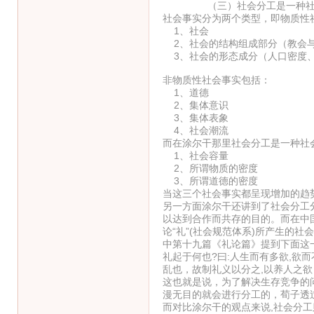
（三）社会分工是一种社
社会事实分为两个类型，即物质性
1、社会
2、社会的结构组成部分（教会
3、社会的形态成分（人口密度
非物质性社会事实包括：
1、道德
2、集体意识
3、集体表象
4、社会潮流
而在涂尔干那里社会分工是一种社
1、社会容量
2、所谓物质的密度
3、所谓道德的密度
当这三个社会事实都呈现增加的趋
另一方面涂尔干还讲到了社会分工
以达到合作而共存的目的。而在中
论“礼”(社会规范体系)所产生的
中第十九篇《礼论篇》提到下面这一
礼起于何也?曰:人生而有多欲,欲
乱也，故制礼义以分之,以养人之欲
这也就是说，为了解决生存竞争的
漫无目的就会进行分工的，荀子透
而对比涂尔干的观点来说,社会分