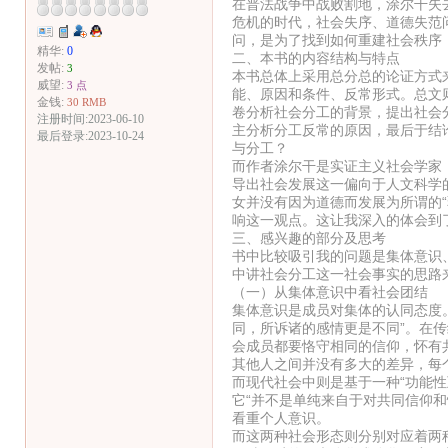
在普法战争中战败割地，涂尔干失
危机的时代，社会失序、道德失范
问，是为了找到如何重建社会秩序
精华:
0
二、本书的内容结构与特点
发帖:
3
本书总体上采用总分总的论证方式
威望:
3 点
能、原因和条件、反常形式。总文
金钱:
30 RMB
卷分析社会分工的背景，提出社会
注册时间:2023-06-10
主分析分工反常的原因，最后于结
最后登录:2023-10-24
与分工？
而作者涂尔干是实证主义社会学家
导出社会发展这一偏向于人文科学
女并没有因为道德而发展为所谓的
响这一观点。这让我深入的体会到
三、感兴趣的部分及思考
书中比较吸引我的问题是集体意识
中讲社会分工这一社会事实的思路
（一）从集体意识中看社会团结
集体意识是成员对集体的认同态度
同，所诉诸的感情更是不同”。在传
会成员都要恪守相同的信仰，怀有
其他人之间并没有多大的差异，每
而现代社会中则是基于一种“功能
它“并不是单纯来自于对共同信仰
看重个人意识。
而这两种社会形态则分别对应着两