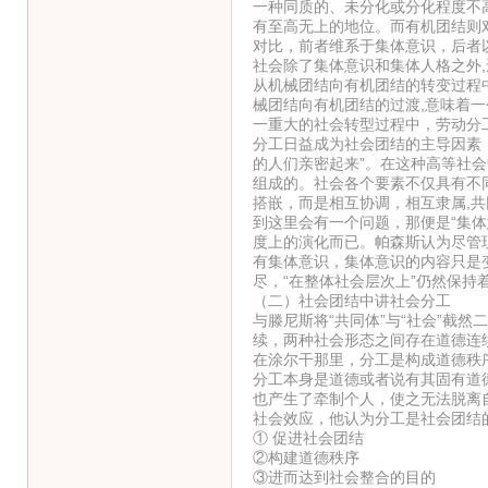
一种同质的、未分化或分化程度不
有至高无上的地位。而有机团结则
对比，前者维系于集体意识，后者
社会除了集体意识和集体人格之外,
从机械团结向有机团结的转变过程
械团结向有机团结的过渡,意味着
一重大的社会转型过程中，劳动分
分工日益成为社会团结的主导因素，
的人们亲密起来”。在这种高等社
组成的。社会各个要素不仅具有不
搭嵌，而是相互协调，相互隶属,共
到这里会有一个问题，那便是“集
度上的演化而已。帕森斯认为尽管
有集体意识，集体意识的内容只是
尽，“在整体社会层次上”仍然保
（二）社会团结中讲社会分工
与滕尼斯将“共同体”与“社会”截
续，两种社会形态之间存在道德连
在涂尔干那里，分工是构成道德秩
分工本身是道德或者说有其固有道
也产生了牵制个人，使之无法脱离
社会效应，他认为分工是社会团结
① 促进社会团结
②构建道德秩序
③进而达到社会整合的目的