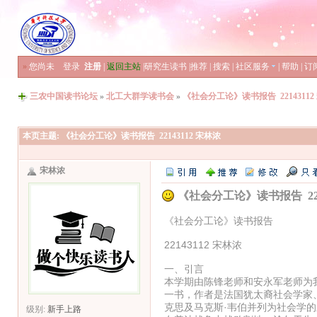
»
您尚未
登录
注册
|
返回主站
|
研究生读书
|
推荐
|
搜索
|
社区服务
|
帮助
|
订
三农中国读书论坛
»
北工大群学读书会
»
《社会分工论》读书报告 22143112
本页主题:
《社会分工论》读书报告 22143112 宋林浓
宋林浓
《社会分工论》读书报告 221
《社会分工论》读书报告
22143112 宋林浓
一、引言
本学期由陈锋老师和安永军老师为
一书，作者是法国犹太裔社会学家
克思及马克斯·韦伯并列为社会学的
级别:
新手上路