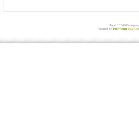
Total 0.204800(s) quer
Powered by
PHPWind
v6.0
Cer