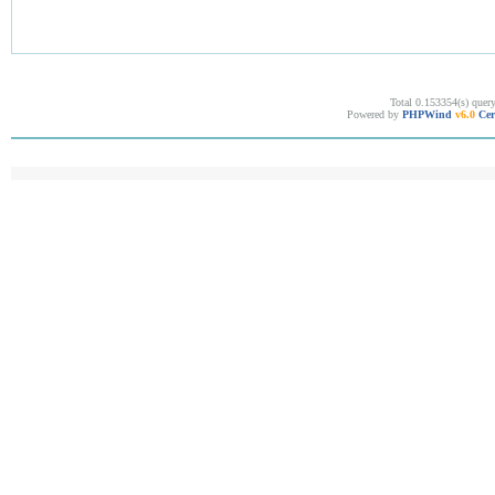
Total 0.153354(s) quer
Powered by
PHPWind
v6.0
Cer