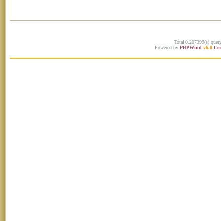
Total 0.207399(s) quer
Powered by
PHPWind
v6.0
Cer