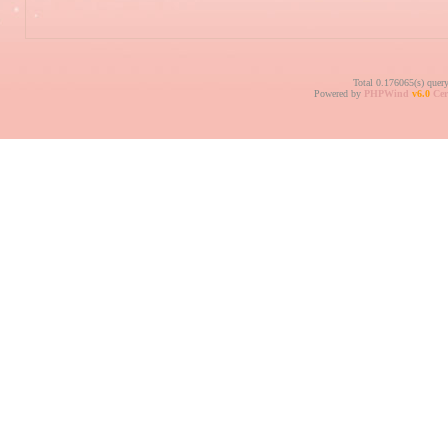
Total 0.176065(s) quer
Powered by
PHPWind
v6.0
Cer