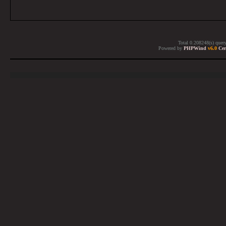
Total 0.208248(s) quer
Powered by
PHPWind
v6.0
Cer