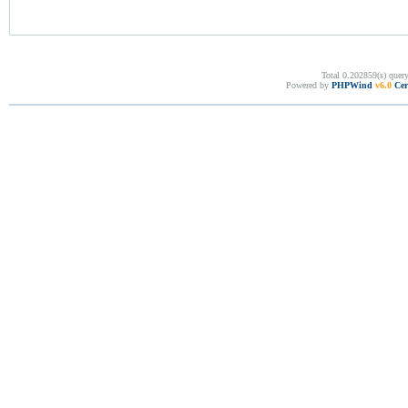
Total 0.202859(s) quer
Powered by
PHPWind
v6.0
Cer