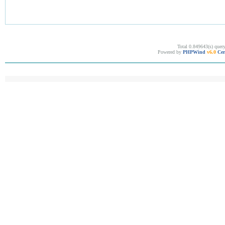
Total 0.849643(s) quer
Powered by
PHPWind
v6.0
Cer