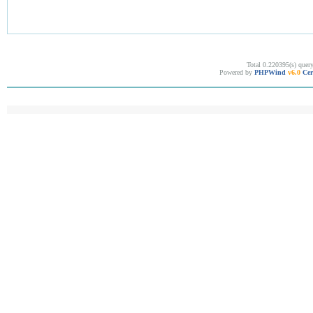
Total 0.220395(s) quer
Powered by
PHPWind
v6.0
Cer