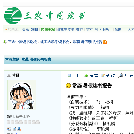
»
您尚未
登录
注册
|
返回主站
|
研究生读书
|
推荐
|
搜索
|
社区服务
|
帮助
|
订阅
三农中国读书论坛
»
北工大群学读书会
»
常蕊 暑假读书报告
本页主题:
常蕊 暑假读书报告
常蕊
常蕊 暑假读书报告
暑假书单：
《自我技术》（3） 福柯
《权力的眼睛》 福柯
《我，里维耶，杀了我的母亲、妹妹
级别:
新手上路
《性经验史》前三卷 福柯
《分裂分析福柯》 杨凯麟
《福柯与性》 李银河