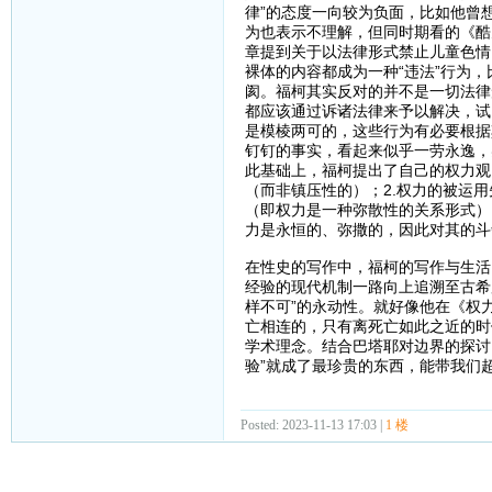
律”的态度一向较为负面，比如他曾
为也表示不理解，但同时期看的《酷
章提到关于以法律形式禁止儿童色情
裸体的内容都成为一种“违法”行为，
阂。福柯其实反对的并不是一切法律
都应该通过诉诸法律来予以解决，试
是模棱两可的，这些行为有必要根据
钉钉的事实，看起来似乎一劳永逸，
此基础上，福柯提出了自己的权力观
（而非镇压性的）；2.权力的被运用
（即权力是一种弥散性的关系形式）
力是永恒的、弥撒的，因此对其的斗
在性史的写作中，福柯的写作与生活
经验的现代机制一路向上追溯至古希
样不可”的永动性。就好像他在《权
亡相连的，只有离死亡如此之近的时
学术理念。结合巴塔耶对边界的探讨
验”就成了最珍贵的东西，能带我们
Posted: 2023-11-13 17:03 |
1 楼