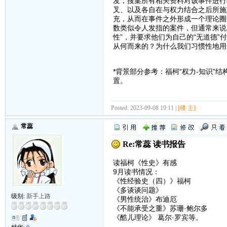
发，搜集所有相关资料对该事件进行
叉、以及各自在与权力结合之后所施
充，从而在事件之外形成一个理论圈
数类似令人发指的案件，但通常来说
性”，并要求他们为自己的“无道德
从何而来的？为什么我们习惯性地用
*背景部分参考：福柯“权力-知识”
置。
Posted: 2023-09-08 19:11 |
[楼 主]
常蕊
Re:常蕊 读书报告
读福柯《性史》有感
9月读书情况：
《性经验史（四）》福柯
《多谈谈问题》
级别:
新手上路
《男性统治》布迪厄
《不能承受之重》苏珊·鲍尔多
《酷儿理论》 葛尔·罗宾等。