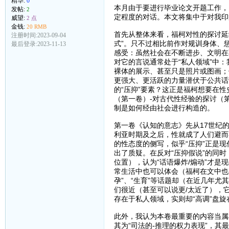
精华:
0
本月由于要进行毕业论文开题工作，
发帖:
2
定程度的对话。本文将集中于对我印
威望:
2 点
金钱:
20 RMB
首先从整体来看，福柯对性的探讨延
注册时间:2023-09-04
式”。只不过相比前作对规训身体、
最后登录:2023-11-13
感受：虽然社会在不断进步、文明在
对它的言说通常处于“私人领域”中
裸体的展示、甚至只是照片或图画；
更强大、更活跃的力量潜伏于公共话
的“压抑”要素？这正是福柯想要在
（第一卷）-对古代性经验的探讨（
制是如何经由社会进行构造的。
第一卷《认知的意志》先从17世纪
利亚时期及之后，性就成了人们避而
的性态度的侧写，似乎“压抑”正是
出了质疑。在反对“压抑假说”的同
位置），认为“话语爆炸/煽动”才
常生活中也可以体会（福柯在文中也有
孕”、“生育”等话题却（在近几年
们很近（甚至可以说更/太近了），它
存在于私人领域，实则却“高调”盘
此外，我认为本卷最重要的内容当属
其为“司法的-推理的权力表现”，