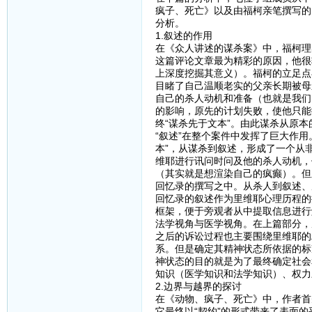
疯子、死亡》以及由福柯亲笔撰写的
分析。
1.叙述的作用
在《众人讲述的谋杀案》中，福柯理
这篇评论文章最为精彩的原因，他很
上深度挖掘其意义）。福柯的立足点
目睹了自己温顺老实的父亲长期被母
自己的杀人动机和准备（也就是我们
的影响，原先的计划失败，使他只能
终“谋杀先于文本”。由此谋杀从原
“叙述”在整个案件中发挥了巨大作用
本”，从谋杀到叙述，形成了一个从
维耶进行讯问时问及他的杀人动机，
（其实就是想渲染自己的疯癫）。但
回忆录的撰写之中。从杀人到叙述、
回忆录的叙述作为里维耶心理历程的
框架，便于旁观者从中提取信息进行
法学视角与医学视角。在上篇部分，
之后的诉讼过程也主要围绕里维耶的
系。但是确定其精神状态所依据的标
神状态的目的就是为了最终确定社会
知识（医学知识和法学知识）、权力
2.边界与越界的探讨
在《动物、疯子、死亡》中，作者首
它最终以“契约”的形式带来了表面