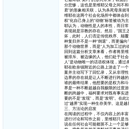
分悲惨，这也是里维耶父母之间不和
君”的形象相关联，认为杀死母亲就
维耶在这两个社会化场所中都体会到
权”化自己身上的“动物”标签被动为
耶认为，动物性是人的本性，而日常
表现就是宗教的存在。然后，“国王
坏，此时，人们否定传统秩序、颠覆
种复归并不是一种“倒退”，而更偏向
那个动物世界，而是“人为加工过的动
回到这篇分析文章来看，作者将里维
被排斥、被边缘的人，他们处于社会
人”是动物唯一的话语权体现，通过
耶在欧奈镇附近的公路上游走了一个
案并主动写下了回忆录，又从非理性
边界的存在就是让人不断进行跨越的
谁的最终结果，他想要的是权力和斗
界是一种不断超越自我极限的过度游
断的跨越中，福柯要求对既有事实进
要的不是“发现”，而是“发明”。在
过“越界”实现一种生存美学。这是
三、方法论的启发
在阅读的过程中，不仅内容上的丰富
进行讨论和写作之前，里维耶只是当
说在任何社会可能都算不上一个足够