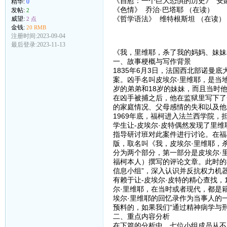
《自慰：一个巨大恐惧的历史》 安娜
精华:
0
《色情》 乔治·巴塔耶 （在读）
发帖:
2
《哲学语法》 维特根斯坦 （在读）
威望:
2 点
金钱:
20 RMB
注册时间:2023-09-04
最后登录:2023-11-13
《我，里维耶，杀了我的妈妈、妹妹
一、故事梗概与写作背景
1835年6月3日，法国西北部诺
案。凶手名叫皮埃尔·里维耶，是当
岁的弟弟和18岁的妹妹，而且当时
在凶手被捕之后，他在监狱里写下了
的家庭情况、父母感情的失和以及他
1969年底，福柯进入法兰西学院，
学生让-皮埃尔·皮特偶然发现了里维
指导研讨班对此案件进行讨论。在福
版，取名叫《我，皮埃尔·里维耶，
分为两个部分，第一部分是皮埃尔·
福柯本人）撰写的评论文章。此时的
信息小组”，深入认识并反抗权力机
有赖于让-皮埃尔·皮特的精心查找，
尔·里维耶，在当时或者现代，都是
埃尔·里维耶的回忆录作为当事人的
预料的，如果我们“通过精神病学与
二、重点内容分析
在下篇的分析中，七位小组成员从不