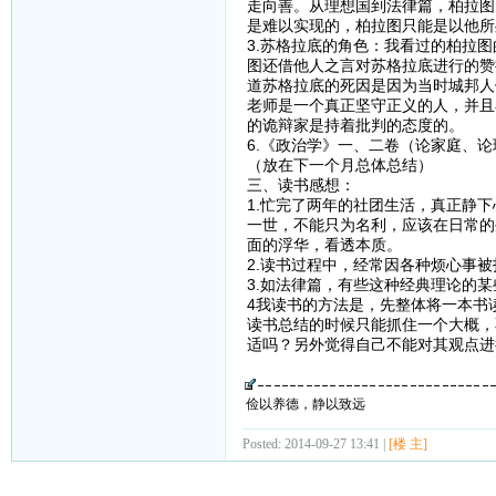
走向善。从理想国到法律篇，柏拉图
是难以实现的，柏拉图只能是以他所
3.苏格拉底的角色：我看过的柏拉
图还借他人之言对苏格拉底进行的赞
道苏格拉底的死因是因为当时城邦人
老师是一个真正坚守正义的人，并且
的诡辩家是持着批判的态度的。
6.《政治学》一、二卷（论家庭、论
（放在下一个月总体总结）
三、读书感想：
1.忙完了两年的社团生活，真正静
一世，不能只为名利，应该在日常的
面的浮华，看透本质。
2.读书过程中，经常因各种烦心事
3.如法律篇，有些这种经典理论的
4我读书的方法是，先整体将一本书
读书总结的时候只能抓住一个大概，
适吗？另外觉得自己不能对其观点进
俭以养德，静以致远
Posted: 2014-09-27 13:41 |
[楼 主]