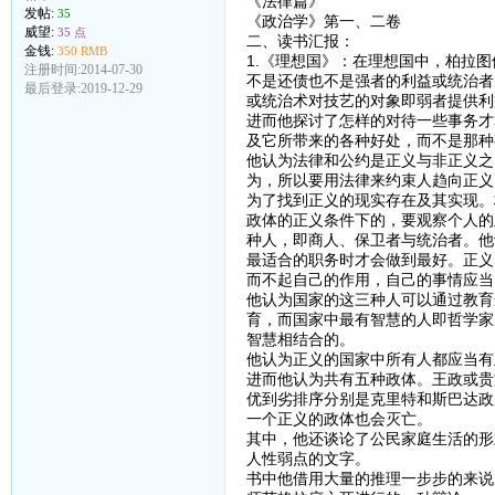
《法律篇》
发帖:
35
《政治学》第一、二卷
威望:
35 点
二、读书汇报：
金钱:
350 RMB
1.《理想国》：在理想国中，柏拉
注册时间:2014-07-30
不是还债也不是强者的利益或统治者
最后登录:2019-12-29
或统治术对技艺的对象即弱者提供利
进而他探讨了怎样的对待一些事务才
及它所带来的各种好处，而不是那种
他认为法律和公约是正义与非正义之
为，所以要用法律来约束人趋向正义
为了找到正义的现实存在及其实现。
政体的正义条件下的，要观察个人的
种人，即商人、保卫者与统治者。他
最适合的职务时才会做到最好。正义
而不起自己的作用，自己的事情应当
他认为国家的这三种人可以通过教育
育，而国家中最有智慧的人即哲学家
智慧相结合的。
他认为正义的国家中所有人都应当有
进而他认为共有五种政体。王政或贵
优到劣排序分别是克里特和斯巴达政
一个正义的政体也会灭亡。
其中，他还谈论了公民家庭生活的形
人性弱点的文字。
书中他借用大量的推理一步步的来说