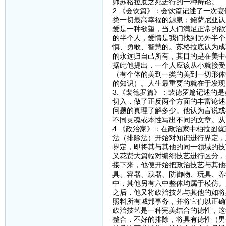
师苏格拉底之死进行的一种辩论。
2.《会饮篇》：会饮篇记述了一次
类一切最高幸福的源泉；鲍萨尼亚认
爱是一种欲望，当人们满足正常的欲
的半个人，爱情是我们找到另外半个
慎、勇敢、智慧的。苏格拉底认为成
的永远归自己所有，其目的是在美中
据此他提出，一个人应该从小就接受
（有个体的美到一类的美到一切形体
的知识）。人生最重要的就在于发现
3.《裴德罗篇》：裴德罗篇记述的
切入，做了正反两个方面的丰富论述
问题的真理了解多少。他认为言说或
不同灵魂或本性写出不同的文章。从
4.《政治家》：在政治家中柏拉图
法（排除法）开始对知识进行界定，
界定，即将其与其他的同一领域的技
又花费大篇幅对编织技艺进行区分，
接下来，他便开始把政治技艺与其他
具、容器、载器、防御物、玩具、养
中，其他另有六中整体均属于模仿。
之后，他又将政治技艺与其他的如将
照料所有城邦事务，并将它们以正确
政治技艺是一种完美结合的德性，这
整合，不好的排除，将具有德性（男