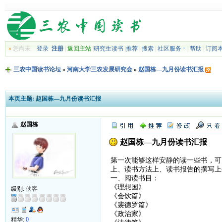
»
您尚未
登录
注册
|
返回主站
|
研究生读书
|
推荐
|
搜索
|
社区服务
|
帮助
|
订阅
三农中国读书论坛
»
河南大学三农发展研究会
»
赵国栋—九月份读书汇报
本页主题:
赵国栋—九月份读书汇报
赵国栋
赵国栋—九月份读书汇报
第一次能够这样安静的读一些书，可
上、读书方法上、读书报告的撰写上
一、阅读书目：
《理想国》
级别:
侠客
《会饮篇》
《裴德罗篇》
《政治家》
精华:
0