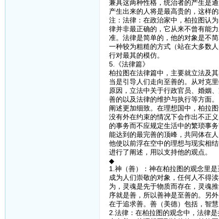
兼具这两种性格，统治者的产生是通
产生出来的人将是最高贵的，这样的
注：法律：在政治家中，柏拉图认为
律并非最正确的，它从来不曾有能力
准。法律是简单的，他的对象是不简
一种较为粗糙的方式（站在大多数人
行对最其的模仿。
5.《法律篇》
柏拉图在法律篇中，主要就立法及其
当是引导人们走向至善的。从对克里
原因，立法中关于行政官员、婚姻、
善的以及法律的维护与执行等方面。
阐述更加细致。在理想国中，柏拉图
没有外在约束的情况下会作出不正义
的事务而不应规定生活中的繁琐事务
能达到的最完善的顶峰，共同体在人
他使以前浮在空中的理想与现实相结
进行了阐述，用以支持他的观点。
◆
1.神（善）：神在柏拉图的观念里
成为人们崇敬的对象，任何人不得渎
为，灵魂是先于物质而存在，灵魂推
序就是善，所以善神是至善的。另外
在于追求善。善（美德）包括，智慧
2.法律：在柏拉图的观念中，法律