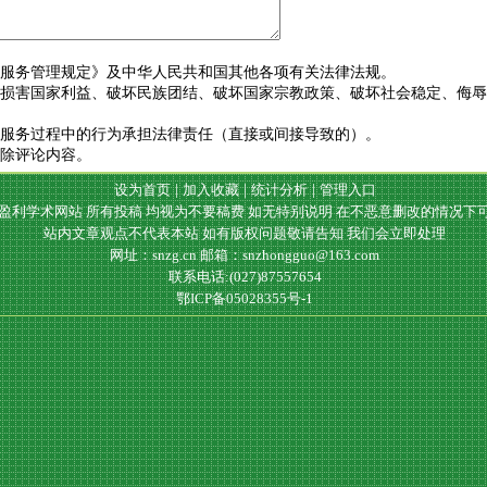
告服务管理规定》及中华人民共和国其他各项有关法律法规。
、损害国家利益、破坏民族团结、破坏国家宗教政策、破坏社会稳定、侮
站服务过程中的行为承担法律责任（直接或间接导致的）。
删除评论内容。
设为首页
|
加入收藏
|
统计分析
|
管理入口
盈利学术网站 所有投稿 均视为不要稿费 如无特别说明 在不恶意删改的情况下
站内文章观点不代表本站 如有版权问题敬请告知 我们会立即处理
网址：snzg.cn
邮箱：snzhongguo@163.com
联系电话:(027)87557654
鄂ICP备05028355号-1