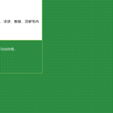
辱、诽谤、教唆、淫秽等内
可自由转载。