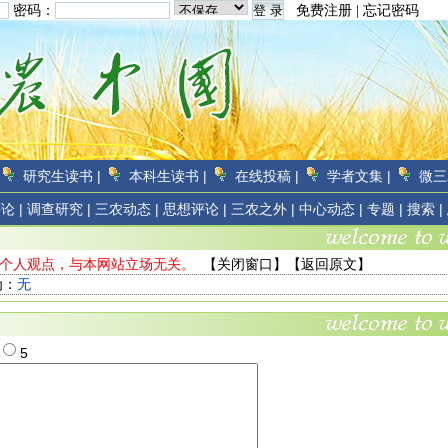
密码：
免费注册
|
忘记密码
研究生读书 |
本科生读书 |
在线投稿 |
学者文集 |
微三
论 |
调查研究 |
三农动态 |
思想评论 |
三农之外 |
中心动态 |
专题 |
搜索 |
友个人观点，与本网站立场无关。
【
关闭窗口
】【
返回原文
】
为：
无
4
5