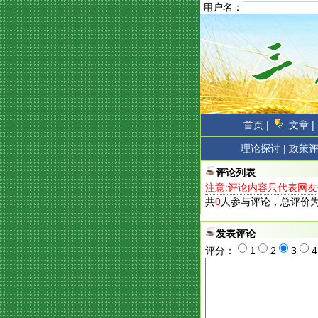
用户名：
首页 |
文章 |
理论探讨 |
政策评
评论列表
注意:评论内容只代表网
共
0
人参与评论，总评价
发表评论
评分：
1
2
3