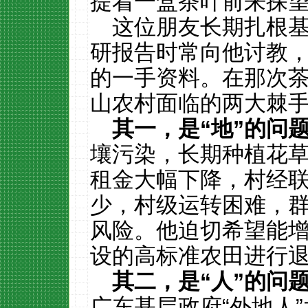
提着一盒茶叶前来探
这位朋友长期扎根
研报告时常向他讨教
的一手资料。在那次
山农村面临的两大棘
其一，是
“
地
”
的问
壤污染，长期种植花
租金大幅下降，村经
少，村级运转困难，
风险。他迫切希望能
设的高标准农田进行
其二，是
“
人
”
的问
广东基层政府“外地人