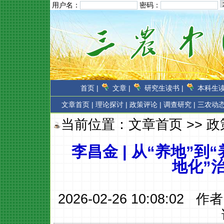
用户名：
密码：
首页 |
文章 |
研究生读书 |
本科生读
文章首页
|
理论探讨 |
政策评论 |
调查研究 |
三农动态
当前位置：
文章首页
>>
政
李昌金 | 从“养地”
地化”
2026-02-26 10:08:02 作