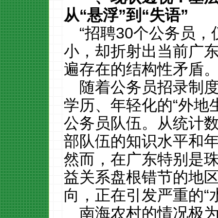
从
“
悬浮
”
到
“
失语
”
“招聘30个公务员，
小，却折射出当前广
遍存在的结构性矛盾
随着公务员招录制
学历、年轻化的“外地
公务员队伍。从统计
部队伍的知识水平和
然而，在广东特别是
益关系盘根错节的地区
向，正在引发严重的“
南海农村的情况极