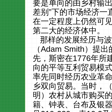
要是单向的
由乡村输
差别
”下的
市场经济一
在
一定程度上仍然可
第二大的经济体
中
。
那样的发展经历
与
（
A
dam
S
mith）提出
先，
斯密在
1776
年所
向的平等互利贸易
模
率先同时经历农业革
乡双向贸易。当时，
明）
农村从城市购买
籍、钟表、台布及银