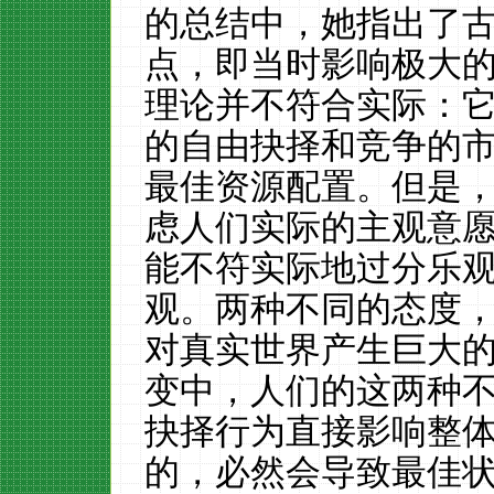
的总结中，她指出了
点
，即
当时影响极大
理论
并
不符合实际：
的自由抉择和竞争的
最佳资源配置
。
但是
虑人
们
实际的主观意
能不符实际地过分乐
观
。
两种不同的态度
对真实世界产生巨大
变中，
人们的这两种
抉择行为直接影响
整
的
，
必然会导致最佳