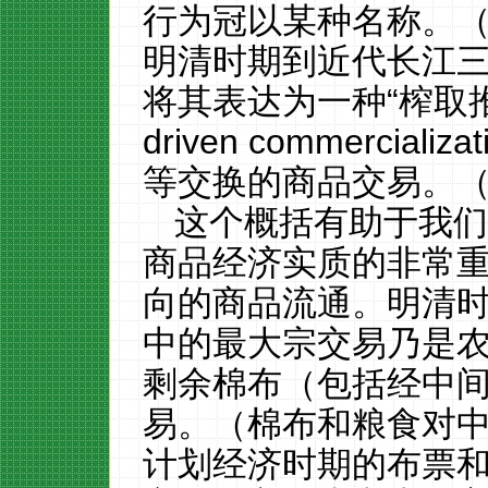
行为冠以某种名称
。
明清时期到近代
长江
将其表达为一种
“
榨取
driven commerciali
等交换的商品交易。
这个概括
有
助
于
我
商品经济
实质
的非常
向的商品流通
。明清
中的最大宗交易乃是
剩余棉布（包括经中
易。（棉布和粮食对
计划经济时期的布票