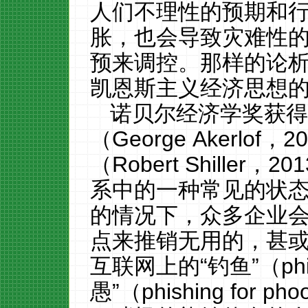
人们不理性的预期和
胀，也会导致灾难性
预来调控。那
样的论
凯恩斯主义经济思想
诺贝尔经济学奖获
（
George
Akerlof
，
2
（
Robert
Shi
ller
，
2
01
系中的一种常见的状
的情况下，众多企业
点来推销无用的，甚
互联网上的
“钓鱼”（
p
h
愚”（
p
hishing for pho