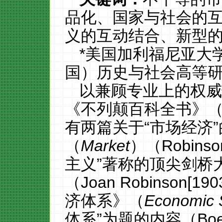
品化、国家与社会的
义的互动结合、新型
*美国加利福尼亚大
国）历史与社会高等
以兼顾专业上的权
《
不列颠百科全书
》
有两篇关于
“
市场经济
”
（
Market
）（Robinso
主义
”
著称的顶尖剑桥
（Joan Robinson
[190
济体系
》（
Economic 
体系
”
为
题的内容（Boet