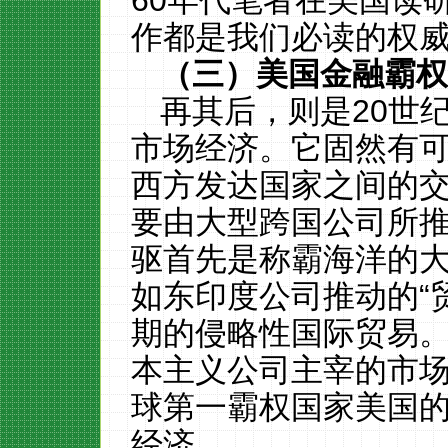
60年代笔者在美国读
作都是我们必读的权
（三）美国金融霸
再其后，则是
20
世
市场经济
。
它固然有
西方
发达国家之间的
要由大型跨国公司所
驱首先是称霸海洋的
如东印度公司
推动的
“
期的侵略性国际贸易
本主义公司主宰的市
球第一霸权国家美国
经济。