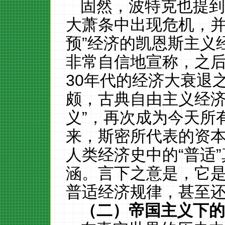
固然，波特克
也
提
大萧条中出现危机，
预
”
经济
的
凯恩斯主义
非常自信地宣称，之
30
年代的经济大衰退
颇，古典自由主义经
义
”，
再次成为今天所
来，斯密所代表的资
人类经济史中的
“普适
涵
。
言下之意是，它
普适经济规律
，甚至
（二）帝国主义下