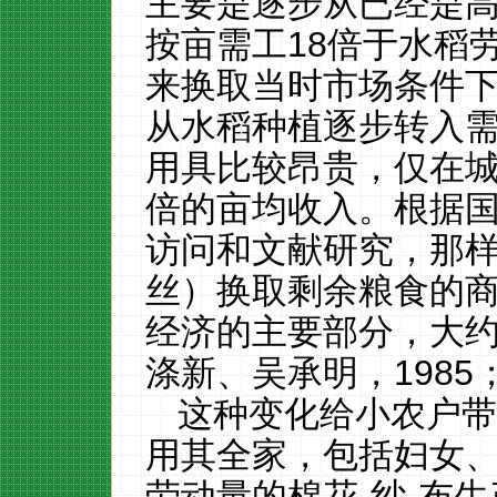
主要是
逐步
从
已经是
按亩需工
18
倍于水稻
来换取当时市场条件
从水稻
种植逐步
转入
用具比较昂贵，仅在
倍的亩均收入。根据
访问
和文献研究，那
丝）换取剩余粮食的
经济的主要部分
，
大
涤新、吴承明，
1
985
这
种变化给小农户
用
其
全家
，包括妇女、
劳动量的
棉花
-
纱
-
布
生