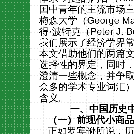
国中青年的主流市场
梅森大学
（George Mas
得
·
波特克
（
Peter J. B
我们展示了经济学界
本文
借助
他们
的
两篇
选择性的界定，同时
澄清一些概念
，
并
争
众多的学术专业词汇
含义。
一、中国历史
（一）前现代小商
正如罗宾逊
所说
，