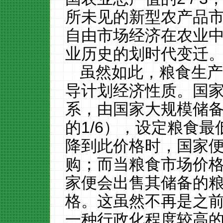
所未见的新型农产品
自由
市场经济在农业
业历史的划时代变迁
虽然如此，粮食生
导
计划经济性质
。
国
系，由国家大规模
储
的
1/6
）
，
设定
粮食
最
降
到此价格
时，国家
购
；而当粮食市场价
家
便会出售
其储备的
格。
这虽然不再是之
一种行政
化程度较高