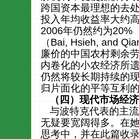
跨国资本最理想的去
投入
年
均收益率大约
2
006年仍然约为20%
（B
a
i, Hsieh, and Q
廉价的中国农村剩余
内卷化的小农经济所
仍然将较长期持续的
归片面化的平等互利
（四）现代市场经
与波特克代表的主
无疑
要
宽阔
得多
。在
思考中，并在此篇
收