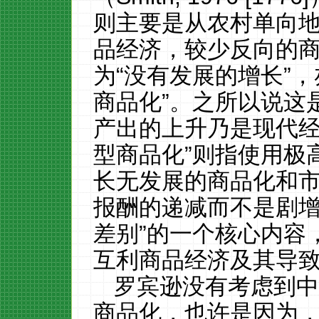
则主要是从农村单向
品经济
，较少反向的
为
“
没有发展的增长
”
商品化
”。之所以说这
产出的上升
乃是现代
型商品化”则指
使用极
长无发展的
商品化
和
报酬的递减而不是剧
差别
”
的
一个
核心内容
互利商品经济
及其导
罗宾逊没有考虑到
商品化
，也许
是因为