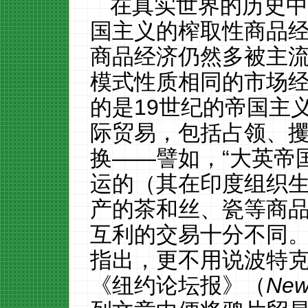
在真实世界的历史
国主义的榨取性商品
商品经济
仍然多被主
模式性质相同的市场
的是
19
世纪的帝国主
际贸易，包括占领、
换
——
譬如，
“
大英帝
运的
（其在印度组织
产的茶和丝
、瓷
等商
互利
的
交易十分不同
指出
，
更不用说波特
《
纽约
论坛报》（
New 