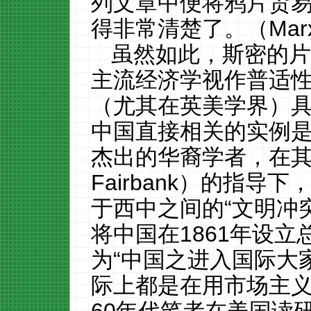
列文章中便
将
鸦片贸
得非常清楚
了
。（
Mar
虽然如此，斯密的
主流经济学视作
普适
（尤其在英美学界）
中国直接相关的实例
杰出的华裔学者，在
Fairbank
）的指导下
于西中之间的
“文明冲
将中国在
1
861
年设立
为
“中国之进入国际大家庭”
际上都是在用市场主