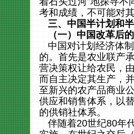
着石头过河
”
地探寻不
考和成绩，不可能对
三、中国半计划和
（一）中国改革后
中国
对
计划经济
体
的。首先是农业联产
营决策权让给农民，
而自
主
决定其生产，
至新
兴
的农产品
商业
供应和销售体系，以
的供销社体系。
伴随
着
20
世纪
80
年