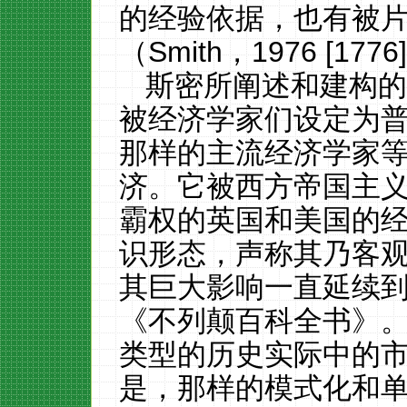
的经验依据，也有被
（
Smith
，1976
[
1776]
斯密所阐述
和建构
被
经济学家们设定为
那样的主流经济学家
济。它被西方帝国主
霸权的英国和美国
的
识形态，声称其乃客
其
巨大影响一直延续
《不列颠百科全书》
类型的历史实际中的
是，那样的
模式化和