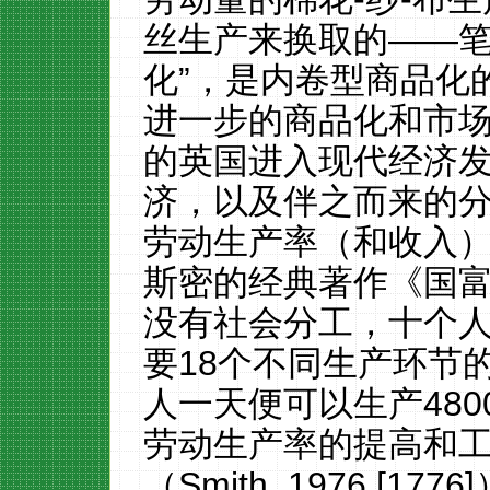
丝
生产
来换取的
——笔
化”，是内卷型商品化
进一步的商品化和市
的英国进入现代经济
济
，以及伴之而来的
劳动生产率（和收入
斯密的经典著作
《
国
没有社会分工，十个
要
18
个不同生产环节
人一天便可以生产
480
劳动生产率的提高和
（Smith
,
1976
[
1776]