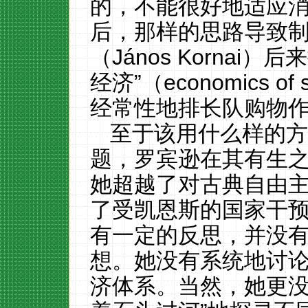
的，不能很好地适应
后，那样的思路导致
（János Kornai）
后来
经济
”（economics of 
经常性地排长队购物
至于该用什么样的
题，罗宾逊在其有生
她超越了对古典自由
了
受
凯恩
斯
的国家干
有一定的反思，并没
想。她没有系统地讨
济体系。
当然，她更