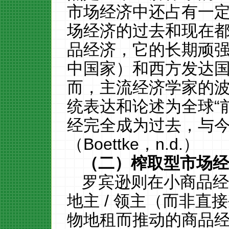
市场经济中
还
占有一
场经济的过去和现在
品经济，它的长期顽
中国家）和西方发达
而，
主流经济学
家
的
统表达和论述为
全球
“
经完全成为过去，与
（
Boettke
，
n.d.
）
（二）榨取型市场
罗宾
逊则
在小商品
地主
/
领主（而非直接
物地租而推动的商品