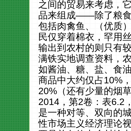
之间的贸易来考虑，
品来组成
——
除了粮
包括肉禽鱼、（优质
民仅穿着棉衣，罕用
输出到农村
的则只有
满铁
实地调查资料
，
如酱油
、
糖、盐、食
商品中大约仅占
10%
20%
（还有少量的烟
2014
，第
2
卷：表
6.2
是一种对等、双向的
性市场
主义
经济理论