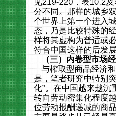
见
219
-
220
，表
10.2
及
分不同
。那样的
城乡
个
世界
上
第一个进入
态
，乃是比较特殊的
样将其虚构
为普适
或
符合中国
这样的
后发
（三）内卷型市场
与榨取型商品经济
是，笔者研究中特别
化
”
。在中国越来越沉
转
向劳动密集化
程度
位劳动报酬递减的商