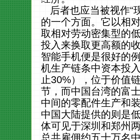
后者
也应当被视作
“
的一个方面。它以相
取相对劳动密集
型
的
投入来换取更高额的
智能
手机便是很好的
机生产链
条
中资本投
止
30%
）
，位于价值
节
，而中国台湾的富
中间的零配件生产和
中国大陆提供的则是
体可见于
深圳
和郑州
总
共雇佣约
五十
万
名