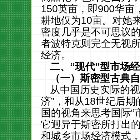
150
英亩，即
900
华亩
耕地仅为10
亩。对她
密度几乎是不可思议
者
波特克则
完全
无视
经济
。
二、
“
现代
”
型市场
（一）斯密型古典
从中国历史
实际
的
济
”
，和从
18
世纪
后期
国的视角来思考
国际
“
它迥异于斯密所打出
和城乡
市场经济模式