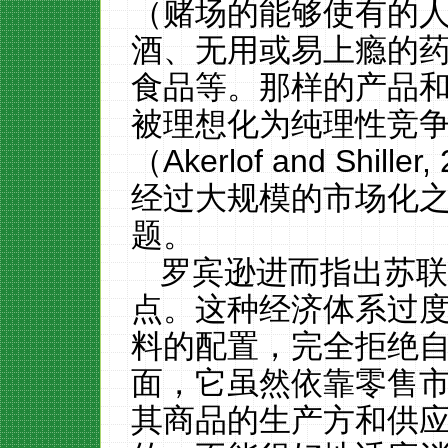
（赌场的能够使有的
酒、无用或易上瘾的
食品等。那样的产品
被理想化为纯理性竞
（
A
kerlof and Shiller
,
经过大规模的市场化
题。
罗宾逊
进而
指出
苏
点。这种
经济体系过
料的配置，完全拒绝
面，它虽然依靠零售
其商品的生产方和供