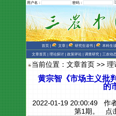
用户名：
密码：
首页 |
文章 |
研究生读书 |
本科生读
文章首页
|
理论探讨 |
政策评论 |
调查研究 |
三农动态
当前位置：
文章首页
>>
理
黄宗智《市场主义批判
的
2022-01-19 20:00:49 
第1期。
点