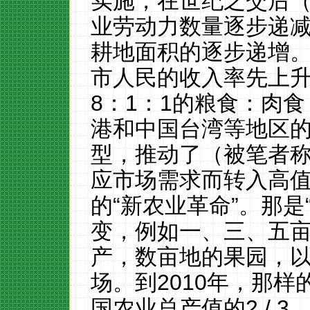
实施，在世纪之交
后
业劳动力
数量
逐步递
耕地面积的
逐步
递增
市人民
的收入率先上
8
：
1
：
1
的粮食：肉食
港
和中国
台湾等
地区
型，推动了（
被
笔者
应市场需求而转入
高
的
“
新农业革命
”。那是
变，例如一、三、五
产，数亩地的果园，
场。
到
2010
年
，那样
国
农业总产值的
2
/ 3