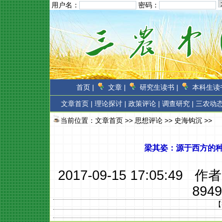
用户名：
密码：
首页 |
文章 |
研究生读书 |
本科生读书
文章首页
|
理论探讨 |
政策评论 |
调查研究 |
三农动态
当前位置：
文章首页
>>
思想评论
>>
史海钩沉
>>
梁其姿：源于西方的
2017-09-15 17:05:49 作
8949
【