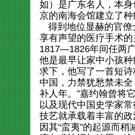
如）是广东名人，本身也
京的南海会馆建立了种
得到地位显赫的官僚
享有声望的医疗手术的
1817—1826年间任两广
他是最早让家中小孩种
求下，他写了一首短诗
中国，力禁犹愁禁未全
补人年。”嘉约翰曾将
以及现代中国史学家常
技艺就承载着丰富的政
因其“蛮夷”的起源而