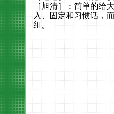
［旭清］：简单的给
入、固定和习惯话，
组。